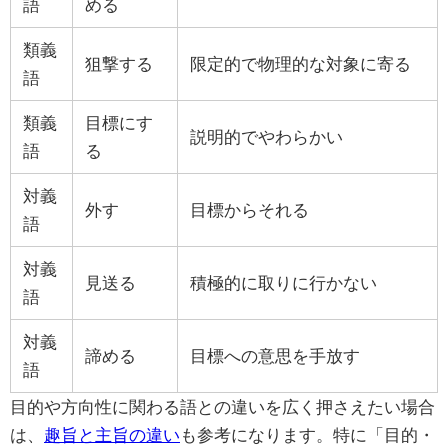
語
める
類義
狙撃する
限定的で物理的な対象に寄る
語
類義
目標にす
説明的でやわらかい
語
る
対義
外す
目標からそれる
語
対義
見送る
積極的に取りに行かない
語
対義
諦める
目標への意思を手放す
語
目的や方向性に関わる語との違いを広く押さえたい場合
は、
趣旨と主旨の違い
も参考になります。特に「目的・