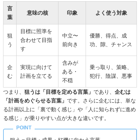
言
意味の核
印象
よく使う対象
葉
目標に照準を
狙
中立〜
優勝、得点、成
合わせて目指
う
前向き
功、隙、チャンス
す
含みが
企
実現に向けて
乗っ取り、策略、
ある・
む
計画を立てる
犯行、陰謀、悪事
不穏
つまり、
狙うは「目標を定める言葉」
であり、
企むは
「計画をめぐらせる言葉」
です。さらに企むには、単な
る計画以上に「裏で動く感じ」や「人に知られずに進め
る感じ」が乗りやすい点が大きな違いです。
狙う＝目標・成果・好機に向かう言葉