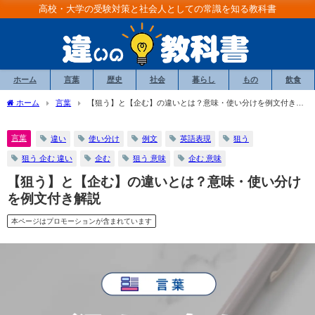
高校・大学の受験対策と社会人としての常識を知る教科書
ホーム
言葉
歴史
社会
暮らし
もの
飲食
ホーム
言葉
【狙う】と【企む】の違いとは？意味・使い分けを例文付き解
説
言葉
違い
使い分け
例文
英語表現
狙う
狙う 企む 違い
企む
狙う 意味
企む 意味
【狙う】と【企む】の違いとは？意味・使い分け
を例文付き解説
本ページはプロモーションが含まれています