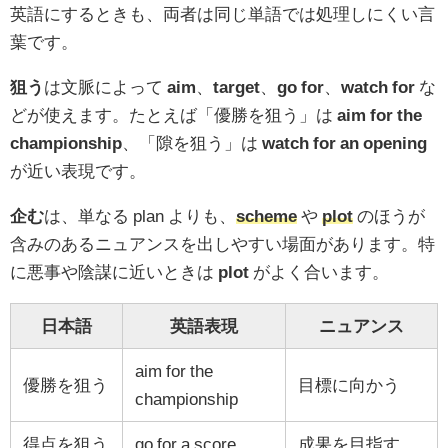
英語にするときも、両者は同じ単語では処理しにくい言
葉です。
狙う
は文脈によって
aim
、
target
、
go for
、
watch for
な
どが使えます。たとえば「優勝を狙う」は
aim for the
championship
、「隙を狙う」は
watch for an opening
が近い表現です。
企む
は、単なる plan よりも、
scheme
や
plot
のほうが
含みのあるニュアンスを出しやすい場面があります。特
に悪事や陰謀に近いときは
plot
がよく合います。
日本語
英語表現
ニュアンス
aim for the
優勝を狙う
目標に向かう
championship
得点を狙う
go for a score
成果を目指す