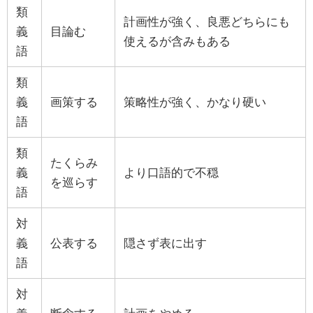
類
計画性が強く、良悪どちらにも
義
目論む
使えるが含みもある
語
類
義
画策する
策略性が強く、かなり硬い
語
類
たくらみ
義
より口語的で不穏
を巡らす
語
対
義
公表する
隠さず表に出す
語
対