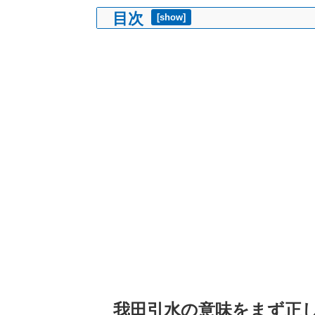
目次
[
show
]
我田引水の意味をまず正