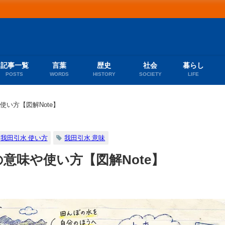
記事一覧
言葉
歴史
社会
暮らし
POSTS
WORDS
HISTORY
SOCIETY
LIFE
使い方【図解Note】
我田引水 使い方
我田引水 意味
意味や使い方【図解Note】