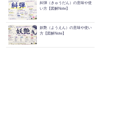
糾弾（きゅうだん）の意味や使
い方【図解Note】
妖艶（ようえん）の意味や使い
方【図解Note】