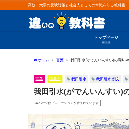
高校・大学の受験対策と社会人としての常識を知る教科書
トップページ
HOME
ホーム
言葉
我田引水(がでんいんすい)の意味や
言葉
語彙力
我田引水
我田引水 例文
我田引水(がでんいんすい)の
本ページはプロモーションが含まれています