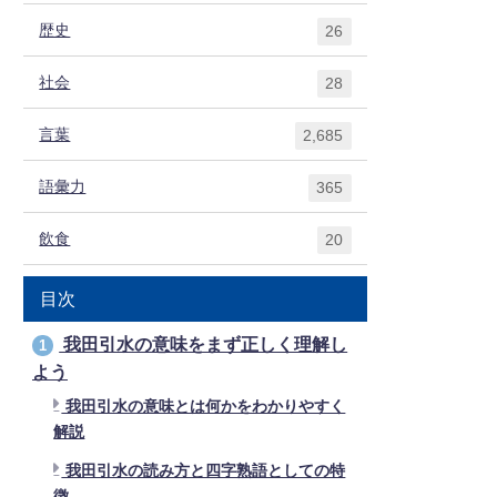
歴史
26
社会
28
言葉
2,685
語彙力
365
飲食
20
目次
我田引水の意味をまず正しく理解し
1
よう
我田引水の意味とは何かをわかりやすく
解説
我田引水の読み方と四字熟語としての特
徴