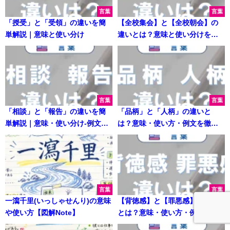
言葉
言葉
「授受」と「受領」の違いを簡
【全校集会】と【全校朝会】の
単解説｜意味と使い分け
違いとは？意味と使い分けを解
説
言葉
言葉
「相談」と「報告」の違いを簡
「品柄」と「人柄」の違いと
単解説｜意味・使い分け-例文付
は？意味・使い方・例文を徹底
き
解説
言葉
言葉
一瀉千里(いっしゃせんり)の意味
【背徳感】と【罪悪感】の違い
や使い方【図解Note】
とは？意味・使い方・例文を徹
底解説