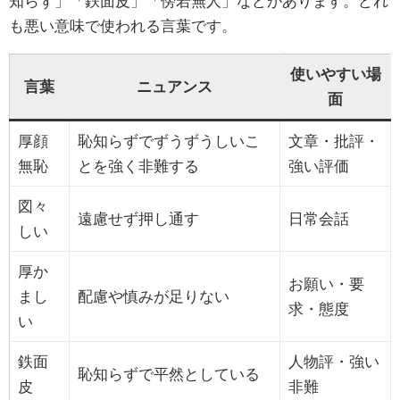
知らず」「鉄面皮」「傍若無人」などがあります。どれ
も悪い意味で使われる言葉です。
使いやすい場
言葉
ニュアンス
面
厚顔
恥知らずでずうずうしいこ
文章・批評・
無恥
とを強く非難する
強い評価
図々
遠慮せず押し通す
日常会話
しい
厚か
お願い・要
まし
配慮や慎みが足りない
求・態度
い
鉄面
人物評・強い
恥知らずで平然としている
皮
非難