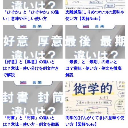
「ひそか」と「ひそやか」の違
支離滅裂(しりめつれつ)の意味や
い｜意味や正しい使い方
使い方【図解Note】
【好意】と【厚意】の違いと
「最後」と「最期」の違いと
は？意味・使い分けを例文付き
は？意味・使い方・例文を徹底
で解説
解説
「封書」と「封筒」の違いと
衒学的(げんがくてき)の意味や使
は？意味・使い方・例文を徹底
い方【図解Note】