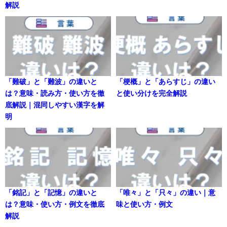
解説
「難破」と「難波」の違いと
「梗概」と「あらすじ」の違い
は？意味・読み方・使い方を徹
と使い分けを完全解説
底解説｜混同しやすい漢字を解
明
「銘記」と「記憶」の違いと
「唯々」と「只々」の違い｜意
は？意味・使い方・例文を徹底
味と使い方・例文
解説