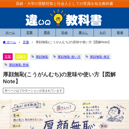
高校・大学の受験対策と社会人としての常識を知る教科書
ホーム
言葉
歴史
社会
暮らし
もの
飲食
ホーム
言葉
厚顔無恥(こうがんむち)の意味や使い方【図解Note】
言葉
語彙力
厚顔無恥
厚顔無恥 使い方
厚顔無恥 例文
厚顔無恥 意味
厚顔無恥(こうがんむち)の意味や使い方【図解
Note】
本ページはプロモーションが含まれています