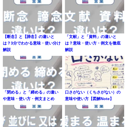
【断念】と【諦念】の違いと
「文献」と「資料」の違いと
は？3分でわかる意味・使い分け
は？意味・使い方・例文を徹底
解説
解説
「閉める」と「締める」の違い
口さがない（くちさがない）の
や意味・使い方・例文まとめ
意味や使い方【図解Note】