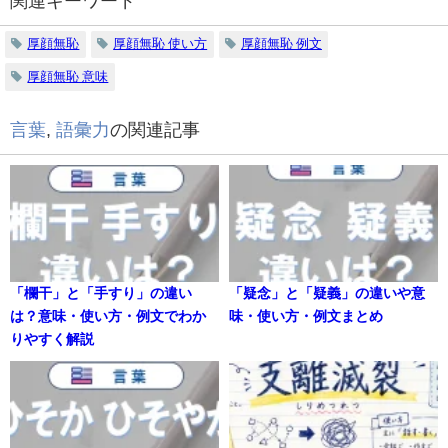
関連キーワード
厚顔無恥
厚顔無恥 使い方
厚顔無恥 例文
厚顔無恥 意味
言葉
,
語彙力
の関連記事
「欄干」と「手すり」の違い
「疑念」と「疑義」の違いや意
は？意味・使い方・例文でわか
味・使い方・例文まとめ
りやすく解説