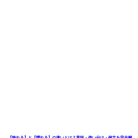
【怖れる】と【懼れる】の違いとは？意味・使い分け・例文を完全解