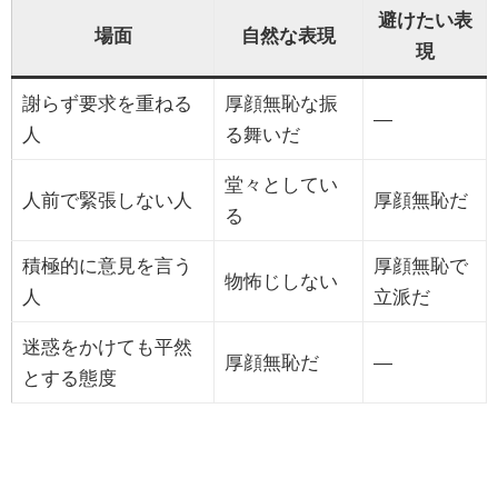
避けたい表
場面
自然な表現
現
謝らず要求を重ねる
厚顔無恥な振
―
人
る舞いだ
堂々としてい
人前で緊張しない人
厚顔無恥だ
る
積極的に意見を言う
厚顔無恥で
物怖じしない
人
立派だ
迷惑をかけても平然
厚顔無恥だ
―
とする態度