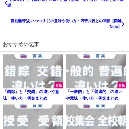
説
愛別離苦(あいべつりく)の意味や使い方・四苦八苦との関係【図解
Note】
おすすめの記事
言葉
言葉
「錯綜」と「交錯」の違いや意
「一般的」と「普遍的」の違い
味・使い方・例文まとめ
や意味・使い方・例文まとめ