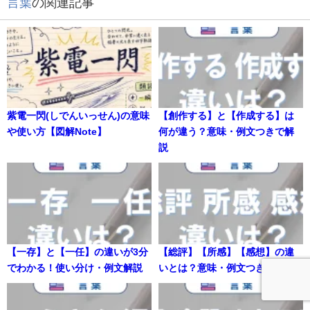
言葉
の関連記事
紫電一閃(しでんいっせん)の意味
【創作する】と【作成する】は
や使い方【図解Note】
何が違う？意味・例文つきで解
説
【一存】と【一任】の違いが3分
【総評】【所感】【感想】の違
でわかる！使い分け・例文解説
いとは？意味・例文つきで解説