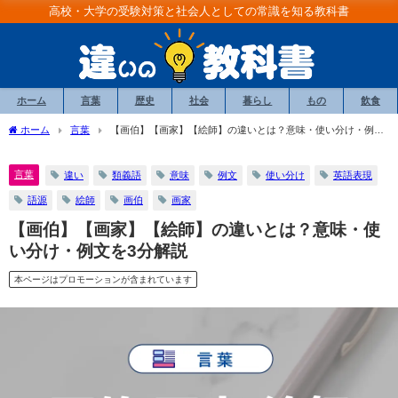
高校・大学の受験対策と社会人としての常識を知る教科書
ホーム
言葉
歴史
社会
暮らし
もの
飲食
ホーム
言葉
【画伯】【画家】【絵師】の違いとは？意味・使い分け・例文
を3分解説
言葉
違い
類義語
意味
例文
使い分け
英語表現
語源
絵師
画伯
画家
【画伯】【画家】【絵師】の違いとは？意味・使
い分け・例文を3分解説
本ページはプロモーションが含まれています