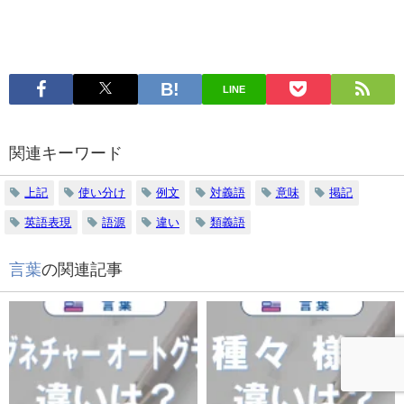
LINE
関連キーワード
上記
使い分け
例文
対義語
意味
掲記
英語表現
語源
違い
類義語
言葉
の関連記事