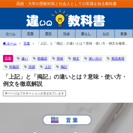
高校・大学の受験対策と社会人としての常識を知る教科書
ホーム
言葉
歴史
社会
暮らし
もの
飲食
ホーム
言葉
「上記」と「掲記」の違いとは？意味・使い方・例文を徹底解
説
言葉
違い
類義語
意味
例文
使い分け
英語表現
対義語
語源
上記
掲記
「上記」と「掲記」の違いとは？意味・使い方・
例文を徹底解説
本ページはプロモーションが含まれています