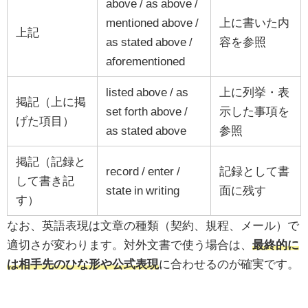
above / as above /
mentioned above /
上に書いた内
上記
as stated above /
容を参照
aforementioned
listed above / as
上に列挙・表
掲記（上に掲
set forth above /
示した事項を
げた項目）
as stated above
参照
掲記（記録と
record / enter /
記録として書
して書き記
state in writing
面に残す
す）
なお、英語表現は文章の種類（契約、規程、メール）で
適切さが変わります。対外文書で使う場合は、
最終的に
は相手先のひな形や公式表現
に合わせるのが確実です。