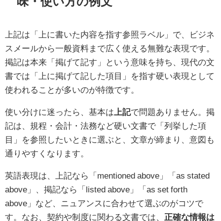
味・使い方の例文
上記は「上に書いた内容を指す参照ラベル」で、ビジネ
スメールから一般資料まで広く使える無難な表現です。
掲記は本来「掲げて記す」という意味を持ち、現代の文
書では「上に掲げて記した項目」を指す硬い表現として
使われることが多いのが特徴です。
使い分けに迷ったら、基本は
上記
で問題ありません。掲
記は、規程・会計・法務など硬い文書で「列挙した項
目」を参照したいときに選ぶと、文章が締まり、意図も
通りやすくなります。
英語表現は、上記なら「mentioned above」「as stated
above」、掲記なら「listed above」「as set forth
above」など、ニュアンスに合わせて選ぶのがコツで
す。なお、契約や制度に関わる文書では、
正確な情報は