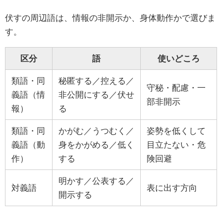
伏すの周辺語は、情報の非開示か、身体動作かで選びま
す。
区分
語
使いどころ
類語・同
秘匿する／控える／
守秘・配慮・一
義語（情
非公開にする／伏せ
部非開示
報）
る
類語・同
かがむ／うつむく／
姿勢を低くして
義語（動
身をかがめる／低く
目立たない・危
作）
する
険回避
明かす／公表する／
対義語
表に出す方向
開示する