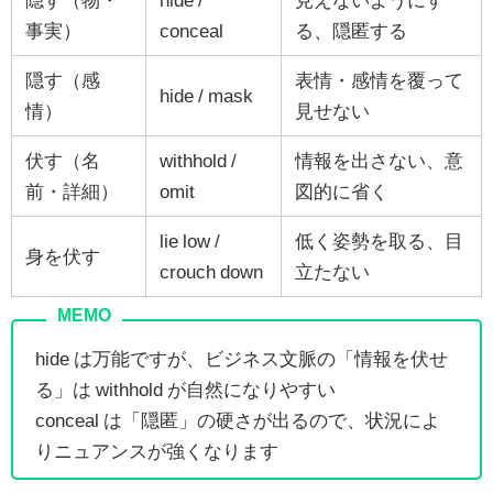
事実）
conceal
る、隠匿する
隠す（感
表情・感情を覆って
hide / mask
情）
見せない
伏す（名
withhold /
情報を出さない、意
前・詳細）
omit
図的に省く
lie low /
低く姿勢を取る、目
身を伏す
crouch down
立たない
hide は万能ですが、ビジネス文脈の「情報を伏せ
る」は withhold が自然になりやすい
conceal は「隠匿」の硬さが出るので、状況によ
りニュアンスが強くなります