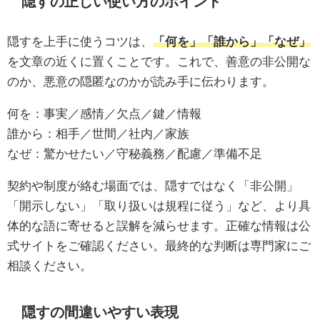
隠すの正しい使い方のポイント
隠すを上手に使うコツは、
「何を」「誰から」「なぜ」
を文章の近くに置くことです。これで、善意の非公開な
のか、悪意の隠匿なのかが読み手に伝わります。
何を：事実／感情／欠点／鍵／情報
誰から：相手／世間／社内／家族
なぜ：驚かせたい／守秘義務／配慮／準備不足
契約や制度が絡む場面では、隠すではなく「非公開」
「開示しない」「取り扱いは規程に従う」など、より具
体的な語に寄せると誤解を減らせます。正確な情報は公
式サイトをご確認ください。最終的な判断は専門家にご
相談ください。
隠すの間違いやすい表現