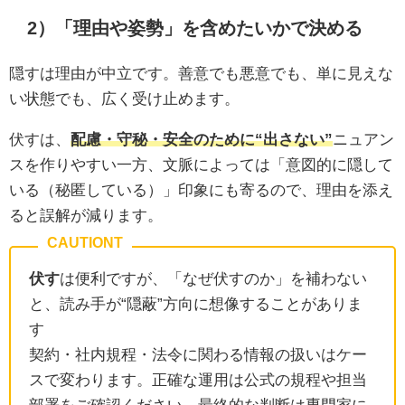
2）「理由や姿勢」を含めたいかで決める
隠すは理由が中立です。善意でも悪意でも、単に見えな
い状態でも、広く受け止めます。
伏すは、
配慮・守秘・安全のために“出さない”
ニュアン
スを作りやすい一方、文脈によっては「意図的に隠して
いる（秘匿している）」印象にも寄るので、理由を添え
ると誤解が減ります。
伏す
は便利ですが、「なぜ伏すのか」を補わない
と、読み手が“隠蔽”方向に想像することがありま
す
契約・社内規程・法令に関わる情報の扱いはケー
スで変わります。正確な運用は公式の規程や担当
部署をご確認ください。最終的な判断は専門家に