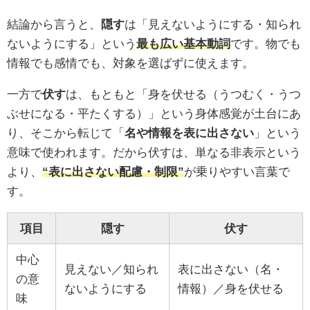
結論から言うと、
隠す
は「見えないようにする・知られ
ないようにする」という
最も広い基本動詞
です。物でも
情報でも感情でも、対象を選ばずに使えます。
一方で
伏す
は、もともと「身を伏せる（うつむく・うつ
ぶせになる・平たくする）」という身体感覚が土台にあ
り、そこから転じて「
名や情報を表に出さない
」という
意味で使われます。だから伏すは、単なる非表示という
より、
“表に出さない配慮・制限”
が乗りやすい言葉で
す。
項目
隠す
伏す
中心
見えない／知られ
表に出さない（名・
の意
ないようにする
情報）／身を伏せる
味