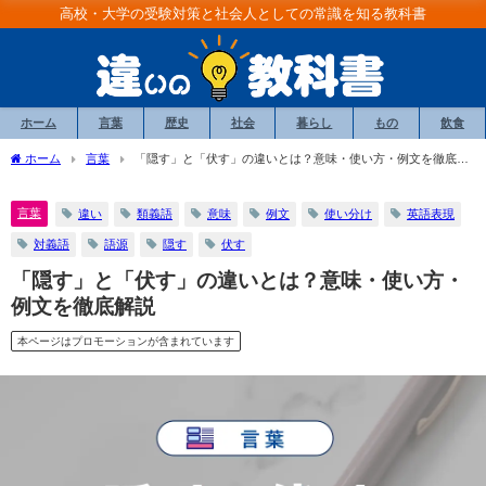
高校・大学の受験対策と社会人としての常識を知る教科書
ホーム
言葉
歴史
社会
暮らし
もの
飲食
ホーム
言葉
「隠す」と「伏す」の違いとは？意味・使い方・例文を徹底解
説
言葉
違い
類義語
意味
例文
使い分け
英語表現
対義語
語源
隠す
伏す
「隠す」と「伏す」の違いとは？意味・使い方・
例文を徹底解説
本ページはプロモーションが含まれています