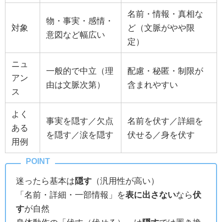
名前・情報・真相な
物・事実・感情・
対象
ど（文脈がやや限
意図など幅広い
定）
ニュ
一般的で中立（理
配慮・秘匿・制限が
アン
由は文脈次第）
含まれやすい
ス
よく
事実を隠す／欠点
名前を伏す／詳細を
ある
を隠す／涙を隠す
伏せる／身を伏す
用例
迷ったら基本は
隠す
（汎用性が高い）
「名前・詳細・一部情報」を
表に出さない
なら
伏
す
が自然