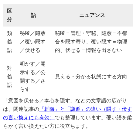
区
語
ニュアンス
分
類
秘匿／隠蔽
秘匿＝管理・守秘、隠蔽＝不都
義
／覆い隠す
合を隠す寄り、覆い隠す＝物理
語
／伏せる
的、伏せる＝情報を出さない
明かす／開
対
示する／公
義
見える・分かる状態にする方向
開する／さ
語
らす
「意図を伏せる／本心を隠す」などの文章語の広がり
は、関連記事の
「韜晦」と「謙遜」の違い（隠す・伏す
の言い換えにも有効）
でも整理しています。硬い語を柔
らかく言い換えたい方に役立ちます。