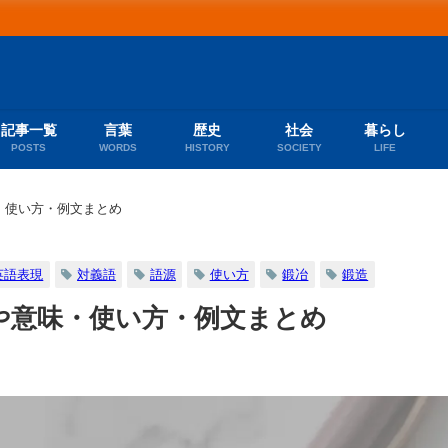
記事一覧
言葉
歴史
社会
暮らし
POSTS
WORDS
HISTORY
SOCIETY
LIFE
・使い方・例文まとめ
英語表現
対義語
語源
使い方
鍛冶
鍛造
や意味・使い方・例文まとめ