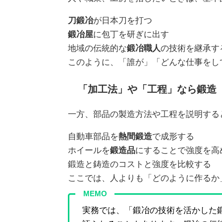
刀鍛冶
が日本刀を打つ
鍛冶屋
に包丁を研ぎに出す
地域の伝統的な
鍛冶職人
の技術を継承す
このように、「誰が」「どんな仕事をし
「加工法」や「工程」なら鍛造
一方、部品の製造方法や工程を説明する
自動車部品を
熱間鍛造
で成形する
ホイールを
鍛造品
にすることで強度を高
鍛造と鋳造のコストと強度を比較する
ここでは、人よりも「どのように作るか
MEMO
実務では、「鍛冶の技術を活かした