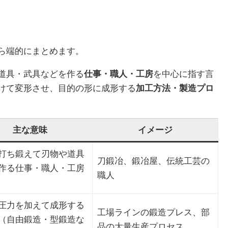
ら端的にまとめます。
道具・武具などを作る
仕事・職人・工房
を中心に指す言
けて変形させ、目的の形に成形する
加工方法・製造プロ
主な意味
イメージ
打ち鍛えて刃物や道具
刀鍛冶、鍛冶屋、伝統工芸の
作る仕事・職人・工房
職人
圧力を加えて成形する
工場ラインの鍛造プレス、部
（自由鍛造・型鍛造な
品の大量生産プロセス