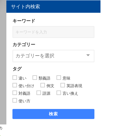
サイト内検索
キーワード
カテゴリー
タグ
違い
類義語
意味
使い分け
例文
英語表現
対義語
語源
言い換え
使い方
検索
め