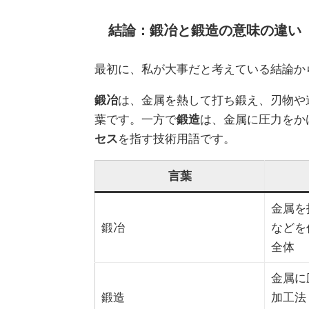
結論：鍛冶と鍛造の意味の違い
最初に、私が大事だと考えている結論か
鍛冶
は、金属を熱して打ち鍛え、刃物や
葉です。一方で
鍛造
は、金属に圧力をか
セス
を指す技術用語です。
言葉
金属を
鍛冶
などを
全体
金属に
鍛造
加工法