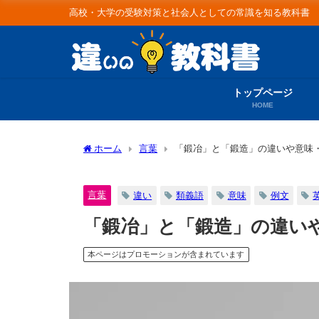
高校・大学の受験対策と社会人としての常識を知る教科書
トップページ
HOME
ホーム
言葉
「鍛冶」と「鍛造」の違いや意味
言葉
違い
類義語
意味
例文
「鍛冶」と「鍛造」の違い
本ページはプロモーションが含まれています