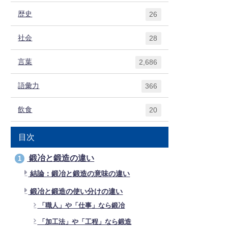
歴史
26
社会
28
言葉
2,686
語彙力
366
飲食
20
目次
鍛冶と鍛造の違い
1
結論：鍛冶と鍛造の意味の違い
鍛冶と鍛造の使い分けの違い
「職人」や「仕事」なら鍛冶
「加工法」や「工程」なら鍛造