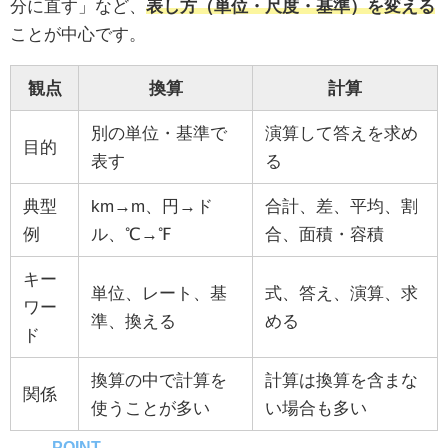
分に直す」など、
表し方（単位・尺度・基準）を変える
ことが中心です。
観点
換算
計算
別の単位・基準で
演算して答えを求め
目的
表す
る
典型
km→m、円→ド
合計、差、平均、割
例
ル、℃→℉
合、面積・容積
キー
単位、レート、基
式、答え、演算、求
ワー
準、換える
める
ド
換算の中で計算を
計算は換算を含まな
関係
使うことが多い
い場合も多い