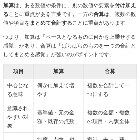
加算
は、ある数値や条件に、別の数値や要素を
付け加え
る
ことに重点がある言葉です。一方の
合算
は、複数の数
値や項目を
まとめて合計する
ことに重点があります。
つまり、加算は「ベースとなるものに何かを上乗せする
感覚」があり、合算は「ばらばらのものを一つの合計と
してまとめる感覚」が強いのがポイントです。
項目
加算
合算
中心とな
何かに加えて増
複数を合計して一
る意味
やす
つにする
意識され
基準値・元の金
複数の金額・複数
やすい対
額・既存の点数
の項目・内訳全体
象
制度、点数、税
家計、売上、費