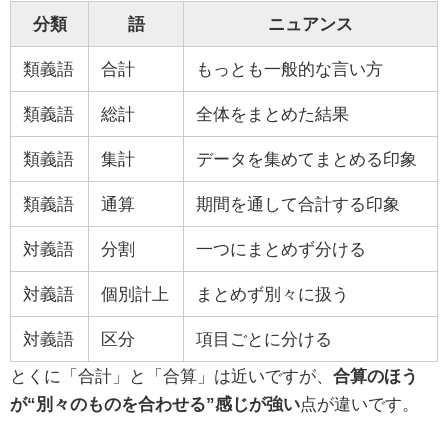
分類
語
ニュアンス
類義語
合計
もっとも一般的な言い方
類義語
総計
全体をまとめた結果
類義語
集計
データを集めてまとめる印象
類義語
通算
期間を通して合計する印象
対義語
分割
一つにまとめず分ける
対義語
個別計上
まとめず別々に扱う
対義語
区分
項目ごとに分ける
とくに「合計」と「合算」は近いですが、
合算のほう
が“別々のものを合わせる”感じが強い
点が違いです。