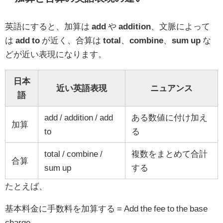
英語にすると、加算は
add
や
addition
、文脈によって
は
add to
が近く、合算は
total
、
combine
、
sum up
な
どが近い表現になります。
日本
近い英語表現
ニュアンス
語
add / addition / add
ある数値に付け加え
加算
to
る
total / combine /
複数をまとめて合計
合算
sum up
する
たとえば、
基本料金に手数料を加算する = Add the fee to the base
charge.