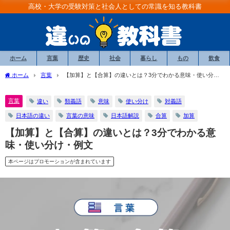
高校・大学の受験対策と社会人としての常識を知る教科書
ホーム
言葉
歴史
社会
暮らし
もの
飲食
ホーム
言葉
【加算】と【合算】の違いとは？3分でわかる意味・使い分
け・例文
言葉
違い
類義語
意味
使い分け
対義語
日本語の違い
言葉の意味
日本語解説
合算
加算
【加算】と【合算】の違いとは？3分でわかる意
味・使い分け・例文
本ページはプロモーションが含まれています