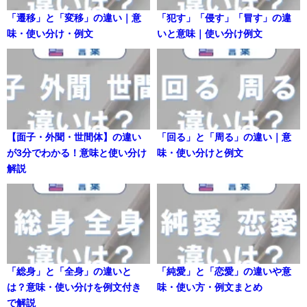
「遷移」と「変移」の違い｜意
「犯す」「侵す」「冒す」の違
味・使い分け・例文
いと意味｜使い分け例文
【面子・外聞・世間体】の違い
「回る」と「周る」の違い｜意
が3分でわかる！意味と使い分け
味・使い分けと例文
解説
「総身」と「全身」の違いと
「純愛」と「恋愛」の違いや意
は？意味・使い分けを例文付き
味・使い方・例文まとめ
で解説