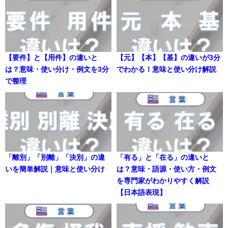
【要件】と【用件】の違いと
【元】【本】【基】の違いが3分
は？意味・使い分け・例文を3分
でわかる！意味と使い分け解説
で整理
「離別」「別離」「決別」の違
「有る」と「在る」の違いと
いを簡単解説｜意味と使い分け
は？意味・語源・使い方・例文
を専門家がわかりやすく解説
【日本語表現】