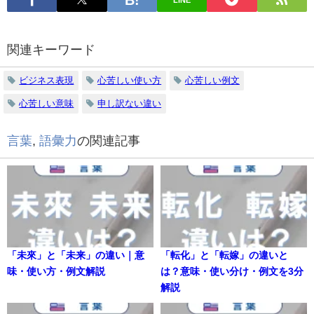
関連キーワード
ビジネス表現
心苦しい使い方
心苦しい例文
心苦しい意味
申し訳ない違い
言葉
,
語彙力
の関連記事
「未來」と「未来」の違い｜意
「転化」と「転嫁」の違いと
味・使い方・例文解説
は？意味・使い分け・例文を3分
解説