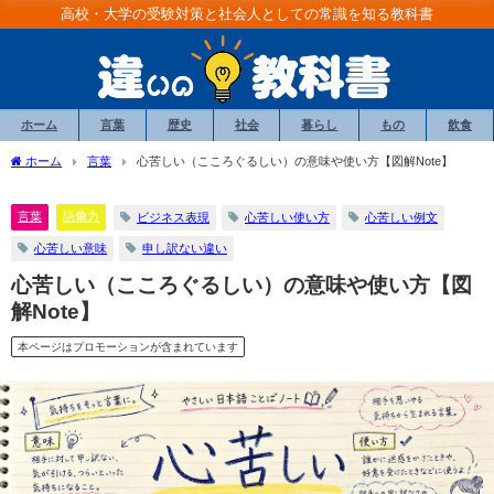
高校・大学の受験対策と社会人としての常識を知る教科書
ホーム
言葉
歴史
社会
暮らし
もの
飲食
ホーム
言葉
心苦しい（こころぐるしい）の意味や使い方【図解Note】
言葉
語彙力
ビジネス表現
心苦しい使い方
心苦しい例文
心苦しい意味
申し訳ない違い
心苦しい（こころぐるしい）の意味や使い方【図
解Note】
本ページはプロモーションが含まれています