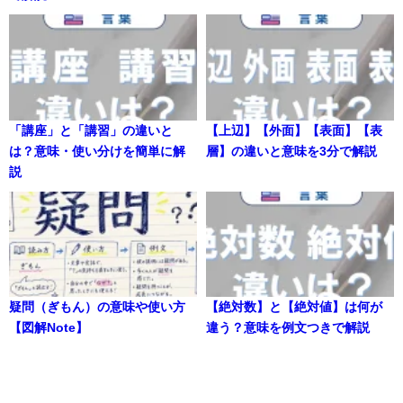
「講座」と「講習」の違いと
【上辺】【外面】【表面】【表
は？意味・使い分けを簡単に解
層】の違いと意味を3分で解説
説
疑問（ぎもん）の意味や使い方
【絶対数】と【絶対値】は何が
【図解Note】
違う？意味を例文つきで解説