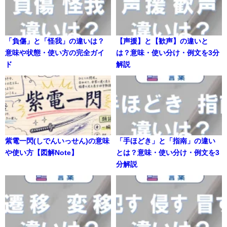
「負傷」と「怪我」の違いは？
【声援】と【歓声】の違いと
意味や状態・使い方の完全ガイ
は？意味・使い分け・例文を3分
ド
解説
紫電一閃(しでんいっせん)の意味
「手ほどき」と「指南」の違い
や使い方【図解Note】
とは？意味・使い分け・例文を3
分解説