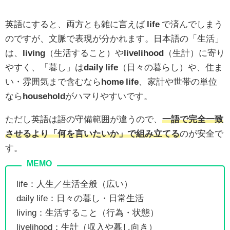
英語にすると、両方とも雑に言えば
life
で済んでしまう
のですが、文脈で表現が分かれます。日本語の「生活」
は、
living
（生活すること）や
livelihood
（生計）に寄り
やすく、「暮し」は
daily life
（日々の暮らし）や、住ま
い・雰囲気まで含むなら
home life
、家計や世帯の単位
なら
household
がハマりやすいです。
ただし英語は語の守備範囲が違うので、
一語で完全一致
させるより「何を言いたいか」で組み立てる
のが安全で
す。
life：人生／生活全般（広い）
daily life：日々の暮し・日常生活
living：生活すること（行為・状態）
livelihood：生計（収入や暮し向き）