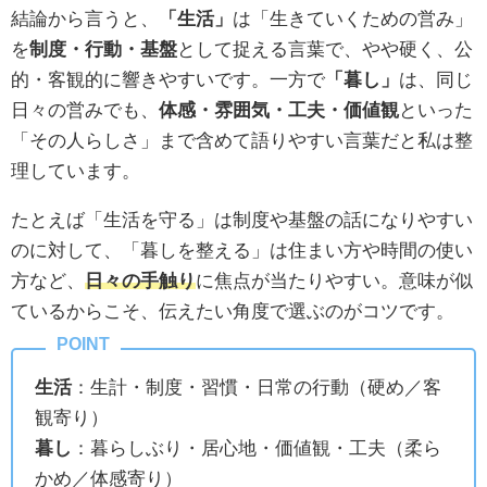
結論から言うと、
「生活」
は「生きていくための営み」
を
制度・行動・基盤
として捉える言葉で、やや硬く、公
的・客観的に響きやすいです。一方で
「暮し」
は、同じ
日々の営みでも、
体感・雰囲気・工夫・価値観
といった
「その人らしさ」まで含めて語りやすい言葉だと私は整
理しています。
たとえば「生活を守る」は制度や基盤の話になりやすい
のに対して、「暮しを整える」は住まい方や時間の使い
方など、
日々の手触り
に焦点が当たりやすい。意味が似
ているからこそ、伝えたい角度で選ぶのがコツです。
生活
：生計・制度・習慣・日常の行動（硬め／客
観寄り）
暮し
：暮らしぶり・居心地・価値観・工夫（柔ら
かめ／体感寄り）