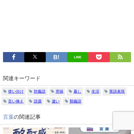
LINE
関連キーワード
使い分け
対義語
意味
暮し
生活
英語表現
言い換え
語源
違い
類義語
言葉
の関連記事