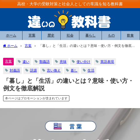
高校・大学の受験対策と社会人としての常識を知る教科書
ホーム
言葉
歴史
社会
暮らし
もの
飲食
ホーム
言葉
「暮し」と「生活」の違いとは？意味・使い方・例文を徹底解
説
言葉
違い
類義語
意味
使い分け
英語表現
対義語
語源
言い換え
暮し
生活
「暮し」と「生活」の違いとは？意味・使い方・
例文を徹底解説
本ページはプロモーションが含まれています