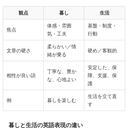
観点
暮し
生活
体感・雰囲
基盤・制度・
焦点
気・工夫
行動
柔らかい／情
文章の硬さ
硬め／客観的
緒が乗る
安定した、保
丁寧な、豊か
相性が良い語
障、支援、保
な、心地よい
護
生活を立て直
例
暮しを楽しむ
す
暮しと生活の英語表現の違い