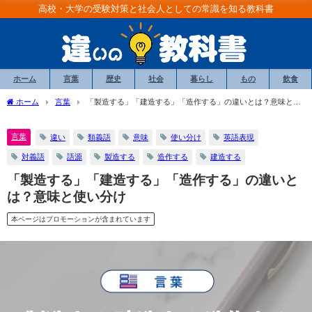
高校・大学の受験対策と社会人としての常識を知る教科書
ホーム
言葉
歴史
社会
暮らし
もの
飲食
ホーム
言葉
「製造する」「建造する」「造作する」の違いとは？意味と使
い分け
言葉
違い
類義語
意味
使い分け
英語表現
対義語
語源
製造する
造作する
建造する
「製造する」「建造する」「造作する」の違いと
は？意味と使い分け
本ページはプロモーションが含まれています