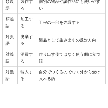
類義
製作す
個別の物品や試作品にも使いやす
語
る
い
類義
加工す
工程の一部を強調する
語
る
対義
廃棄す
製品として生み出すの反対方向
語
る
対義
消費す
作り出す側ではなく使う側に立つ
語
る
語
対義
輸入す
自分でつくるのでなく外から受け
語
る
入れる語