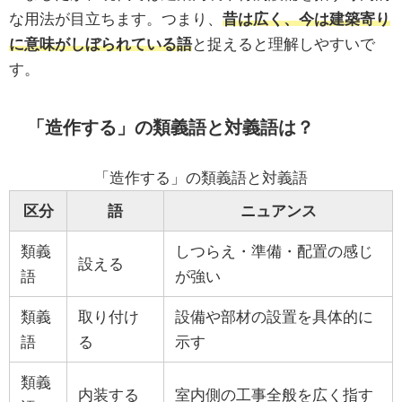
な用法が目立ちます。つまり、
昔は広く、今は建築寄り
に意味がしぼられている語
と捉えると理解しやすいで
す。
「造作する」の類義語と対義語は？
「造作する」の類義語と対義語
区分
語
ニュアンス
類義
しつらえ・準備・配置の感じ
設える
語
が強い
類義
取り付け
設備や部材の設置を具体的に
語
る
示す
類義
内装する
室内側の工事全般を広く指す