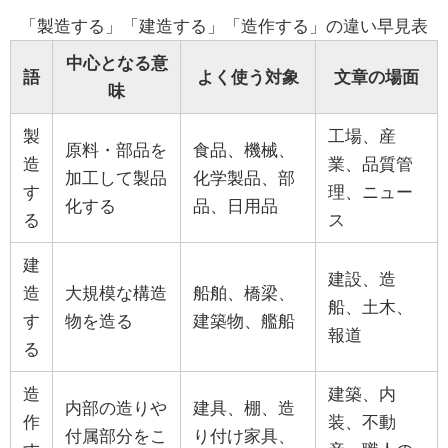
「製造する」「建造する」「造作する」の違い早見表
中心となる意
語
よく使う対象
文章の場面
味
製
工場、産
原料・部品を
食品、機械、
造
業、品質管
加工して製品
化学製品、部
す
理、ニュー
化する
品、日用品
る
ス
建
建設、造
造
大規模な構造
船舶、橋梁、
船、土木、
す
物を造る
建築物、艦船
報道
る
造
建築、内
内部の造りや
建具、棚、造
作
装、不動
付属部分をこ
り付け家具、