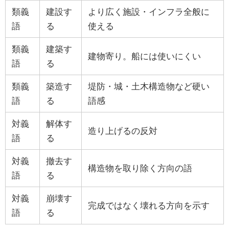
類義
建設す
より広く施設・インフラ全般に
語
る
使える
類義
建築す
建物寄り。船には使いにくい
語
る
類義
築造す
堤防・城・土木構造物など硬い
語
る
語感
対義
解体す
造り上げるの反対
語
る
対義
撤去す
構造物を取り除く方向の語
語
る
対義
崩壊す
完成ではなく壊れる方向を示す
語
る