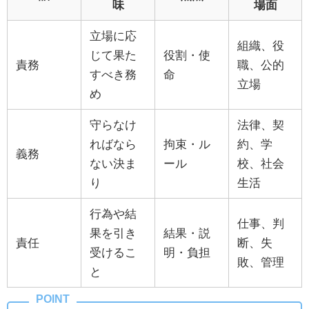
味
場面
立場に応
組織、役
じて果た
役割・使
責務
職、公的
すべき務
命
立場
め
守らなけ
法律、契
ればなら
拘束・ル
約、学
義務
ない決ま
ール
校、社会
り
生活
行為や結
仕事、判
果を引き
結果・説
責任
断、失
受けるこ
明・負担
敗、管理
と