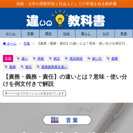
高校・大学の受験対策と社会人としての常識を知る教科書
ホーム
言葉
歴史
社会
暮らし
もの
飲食
ホーム
言葉
【責務・義務・責任】の違いとは？意味・使い分けを例文付き
で解説
言葉
違い
意味
例文
英語表現
使い方
責務
義務
責任
責務義務責任違い
【責務・義務・責任】の違いとは？意味・使い分
けを例文付きで解説
本ページはプロモーションが含まれています