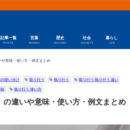
記事一覧
言葉
歴史
社会
暮らし
POSTS
WORDS
HISTORY
SOCIETY
LIFE
いや意味・使い方・例文まとめ
語の使い分け
取り行う
執り行う
取り行う 執り行う 違い
意味
執り行う 使い方
」の違いや意味・使い方・例文まとめ