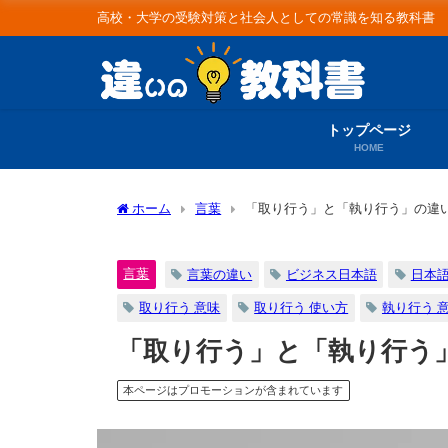
高校・大学の受験対策と社会人としての常識を知る教科書
トップページ
HOME
ホーム
言葉
「取り行う」と「執り行う」の違
言葉
言葉の違い
ビジネス日本語
日本
取り行う 意味
取り行う 使い方
執り行う 
「取り行う」と「執り行う
本ページはプロモーションが含まれています