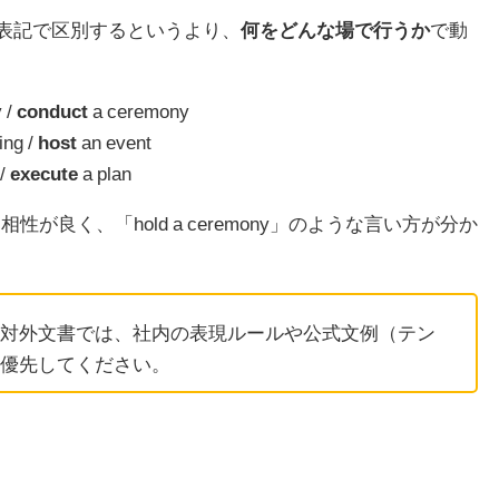
表記で区別するというより、
何をどんな場で行うか
で動
 /
conduct
a ceremony
ing /
host
an event
 /
execute
a plan
性が良く、「hold a ceremony」のような言い方が分か
対外文書では、社内の表現ルールや公式文例（テン
優先してください。