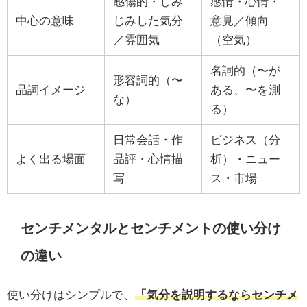
感傷的・しみ
感情・心情・
中心の意味
じみした気分
意見／傾向
／雰囲気
（空気）
名詞的（〜が
形容詞的（〜
品詞イメージ
ある、〜を測
な）
る）
日常会話・作
ビジネス（分
よく出る場面
品評・心情描
析）・ニュー
写
ス・市場
センチメンタルとセンチメントの使い分け
の違い
使い分けはシンプルで、
「気分を説明するならセンチメ