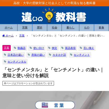
高校・大学の受験対策と社会人としての常識を知る教科書
ホーム
言葉
歴史
社会
暮らし
もの
飲食
ホーム
言葉
「センチメンタル」と「センチメント」の違い｜意味と使い分
けを解説
言葉
類義語
使い分け
例文
英語表現
言い換え
日本語の違い
意味の違い
カタカナ語
センチメント
センチメンタル
「センチメンタル」と「センチメント」の違い｜
意味と使い分けを解説
本ページはプロモーションが含まれています