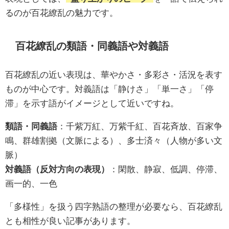
るのが百花繚乱の魅力です。
百花繚乱の類語・同義語や対義語
百花繚乱の近い表現は、華やかさ・多彩さ・活況を表す
ものが中心です。対義語は「静けさ」「単一さ」「停
滞」を示す語がイメージとして近いですね。
類語・同義語
：千紫万紅、万紫千紅、百花斉放、百家争
鳴、群雄割拠（文脈による）、多士済々（人物が多い文
脈）
対義語（反対方向の表現）
：閑散、静寂、低調、停滞、
画一的、一色
「多様性」を扱う四字熟語の整理が必要なら、百花繚乱
とも相性が良い記事があります。