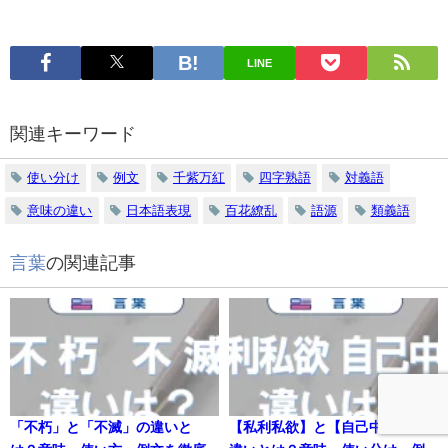
LINE
関連キーワード
使い分け
例文
千紫万紅
四字熟語
対義語
意味の違い
日本語表現
百花繚乱
語源
類義語
言葉
の関連記事
「不朽」と「不滅」の違いと
【私利私欲】と【自己中心】の