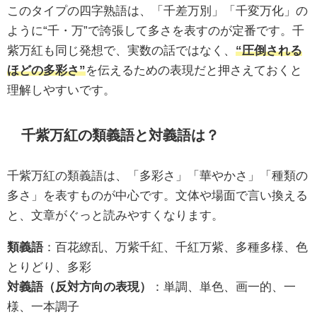
このタイプの四字熟語は、「千差万別」「千変万化」の
ように“千・万”で誇張して多さを表すのが定番です。千
紫万紅も同じ発想で、実数の話ではなく、
“圧倒される
ほどの多彩さ”
を伝えるための表現だと押さえておくと
理解しやすいです。
千紫万紅の類義語と対義語は？
千紫万紅の類義語は、「多彩さ」「華やかさ」「種類の
多さ」を表すものが中心です。文体や場面で言い換える
と、文章がぐっと読みやすくなります。
類義語
：百花繚乱、万紫千紅、千紅万紫、多種多様、色
とりどり、多彩
対義語（反対方向の表現）
：単調、単色、画一的、一
様、一本調子