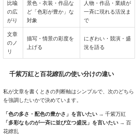
比喩
景色・衣装・作品な
人物・作品・業績が
の広
ど「色彩が豊か」な
一斉に現れる活況ま
がり
対象
で
文章
描写・情景の彩度を
にぎわい・競演・盛
のノ
上げる
況を語る
リ
千紫万紅と百花繚乱の使い分けの違い
私が文章を書くときの判断軸はシンプルで、次のどちら
を強調したいかで決めています。
「色の多さ・配色の豊かさ」を言いたい
→ 千紫万紅
「多彩なものが一斉に並び立つ盛況」を言いたい
→ 百
花繚乱