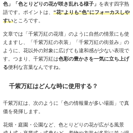
色」「色とりどりの花が咲き乱れる様子」
を表す四字熟
語です。ポイントは、
“花”よりも“色”にフォーカスしや
すい
ところです。
文章では「千紫万紅の花壇」のように自然の情景にも使
えますし、「千紫万紅の衣装」「千紫万紅の街並み」の
ように、花以外の対象に広げても違和感が少ない表現で
す。つまり、千紫万紅は
色彩の豊かさを一気に立ち上げ
る
便利な言葉なんですね。
千紫万紅はどんな時に使用する？
千紫万紅は、次のように「色の情報量が多い場面」で真
価を発揮します。
花畑・庭園・公園など、色とりどりの花が広がる風景
成人式・卒業式・式典など、着物や衣装が多彩に並ぶ場