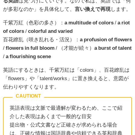
る英語
は見つけにくいです。なので私は、英語では「何
が多彩なのか」を具体化して、
言い換えで再現
します。
千紫万紅（色彩の多さ）：
a multitude of colors
/
a riot
of colors
/
colorful and varied
百花繚乱（咲き乱れる・活況）：
a profusion of flowers
/
flowers in full bloom
/ （才能が続々）
a burst of talent
/
a flourishing scene
英語にするときは、千紫万紅は「colors」、百花繚乱は
「flowers」や「talent/works」に置き換えると、意図が
伝わりやすくなります。
英語表現は文脈で最適解が変わるため、ここで紹
介した表現はあくまで一般的な目安
提出物・公式文書など正確さが求められる場合
は、正確な情報は国語辞典や信頼できる英和辞典