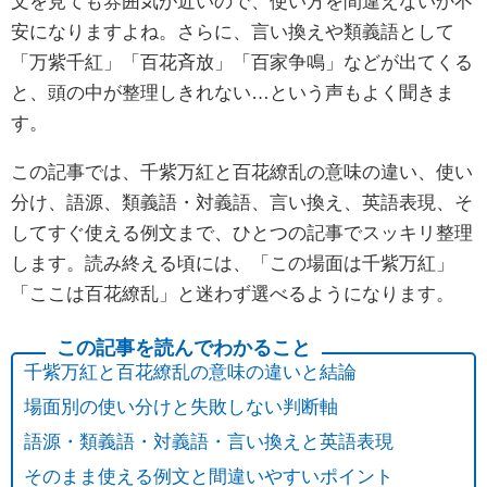
文を見ても雰囲気が近いので、使い方を間違えないか不
安になりますよね。さらに、言い換えや類義語として
「万紫千紅」「百花斉放」「百家争鳴」などが出てくる
と、頭の中が整理しきれない…という声もよく聞きま
す。
この記事では、千紫万紅と百花繚乱の意味の違い、使い
分け、語源、類義語・対義語、言い換え、英語表現、そ
してすぐ使える例文まで、ひとつの記事でスッキリ整理
します。読み終える頃には、「この場面は千紫万紅」
「ここは百花繚乱」と迷わず選べるようになります。
千紫万紅と百花繚乱の意味の違いと結論
場面別の使い分けと失敗しない判断軸
語源・類義語・対義語・言い換えと英語表現
そのまま使える例文と間違いやすいポイント