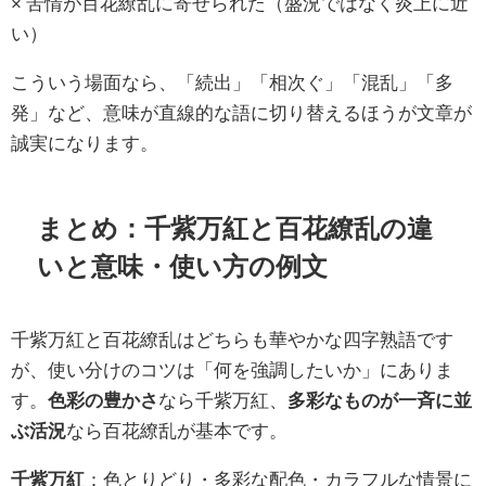
× 苦情が百花繚乱に寄せられた（盛況ではなく炎上に近
い）
こういう場面なら、「続出」「相次ぐ」「混乱」「多
発」など、意味が直線的な語に切り替えるほうが文章が
誠実になります。
まとめ：千紫万紅と百花繚乱の違
いと意味・使い方の例文
千紫万紅と百花繚乱はどちらも華やかな四字熟語です
が、使い分けのコツは「何を強調したいか」にありま
す。
色彩の豊かさ
なら千紫万紅、
多彩なものが一斉に並
ぶ活況
なら百花繚乱が基本です。
千紫万紅
：色とりどり・多彩な配色・カラフルな情景に