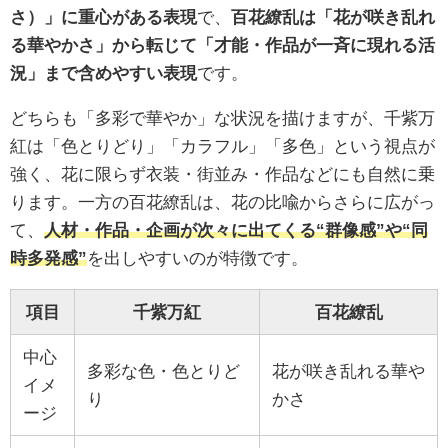
さ）」に重心がある表現
で、
百花繚乱は「花が咲き乱れ
る華やかさ」から転じて「才能・作品が一斉に現れる活
況」まで含めやすい表現
です。
どちらも「多彩で華やか」な状況を描けますが、千紫万
紅は「色とりどり」「カラフル」「多色」という視点が
強く、花に限らず衣装・街並み・作品などにも自然に乗
ります。一方の百花繚乱は、花の比喩からさらに広がっ
て、
人材・作品・企画が次々に出てくる“群像感”や“同
時多発感”
を出しやすいのが特徴です。
項目
千紫万紅
百花繚乱
中心
多彩な色・色とりど
花が咲き乱れる華や
イメ
り
かさ
ージ