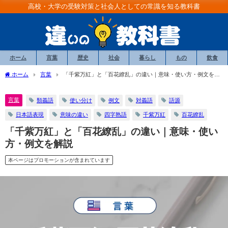
高校・大学の受験対策と社会人としての常識を知る教科書
ホーム
言葉
歴史
社会
暮らし
もの
飲食
ホーム
言葉
「千紫万紅」と「百花繚乱」の違い｜意味・使い方・例文を解
説
言葉
類義語
使い分け
例文
対義語
語源
日本語表現
意味の違い
四字熟語
千紫万紅
百花繚乱
「千紫万紅」と「百花繚乱」の違い｜意味・使い
方・例文を解説
本ページはプロモーションが含まれています