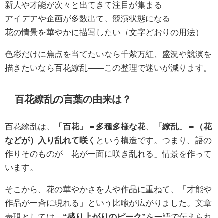
新人や才能が次々と出てきて注目が集まる
アイデアや企画が多数出て、競演状態になる
花の情景を華やかに描写したい（文字どおりの用法）
色彩だけに焦点を当てたいなら千紫万紅、盛況や競演を
描きたいなら百花繚乱——この整理で迷いが減ります。
百花繚乱の言葉の由来は？
百花繚乱は、
「百花」＝多種多様な花
、
「繚乱」＝（花
などが）入り乱れて咲く
という構造です。つまり、語の
作りそのものが「花が一面に咲き乱れる」情景を作って
います。
そこから、花の華やかさを人や作品に重ねて、「才能や
作品が一斉に現れる」という比喩が広がりました。文章
表現としては、
“盛り上がりのピーク”
を一語で伝えられ