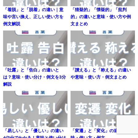
「着脱」と「脱着」の違い｜意
「猜疑的」「懐疑的」「批判
味や言い換え、正しい使い方を
的」の違いと意味・使い方や例
例文解説
文まとめ
「吐露」と「告白」の違いと
「讃える」と「称える」の違い
は？意味・使い分け・例文を3分
や意味・使い方・例文まとめ
解説
「易しい」と「優しい」の違い
「変遷」と「変化」の違いや意
が3分でわかる！意味と使い分け
味・使い方・例文