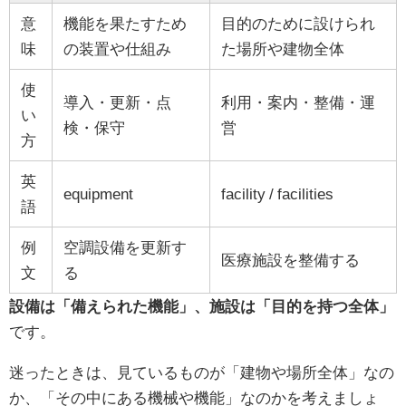
意
機能を果たすため
目的のために設けられ
味
の装置や仕組み
た場所や建物全体
使
導入・更新・点
利用・案内・整備・運
い
検・保守
営
方
英
equipment
facility / facilities
語
例
空調設備を更新す
医療施設を整備する
文
る
設備は「備えられた機能」、施設は「目的を持つ全体」
です。
迷ったときは、見ているものが「建物や場所全体」なの
か、「その中にある機械や機能」なのかを考えましょ