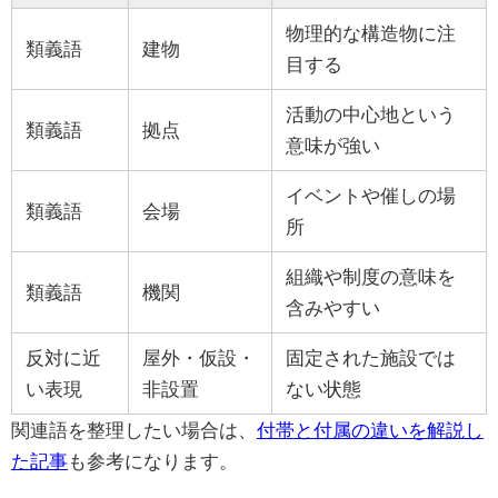
物理的な構造物に注
類義語
建物
目する
活動の中心地という
類義語
拠点
意味が強い
イベントや催しの場
類義語
会場
所
組織や制度の意味を
類義語
機関
含みやすい
反対に近
屋外・仮設・
固定された施設では
い表現
非設置
ない状態
関連語を整理したい場合は、
付帯と付属の違いを解説し
た記事
も参考になります。