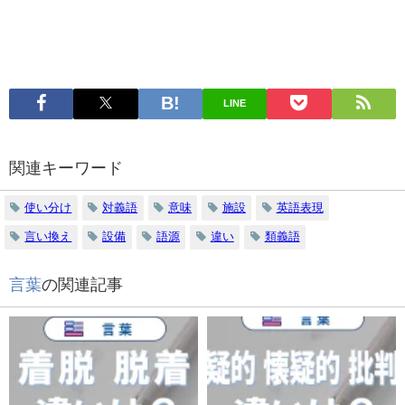
LINE
関連キーワード
使い分け
対義語
意味
施設
英語表現
言い換え
設備
語源
違い
類義語
言葉
の関連記事