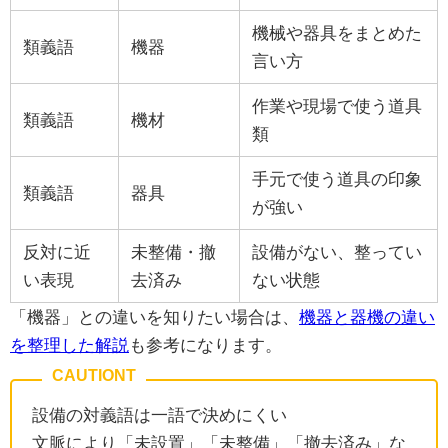
機械や器具をまとめた
類義語
機器
言い方
作業や現場で使う道具
類義語
機材
類
手元で使う道具の印象
類義語
器具
が強い
反対に近
未整備・撤
設備がない、整ってい
い表現
去済み
ない状態
「機器」との違いを知りたい場合は、
機器と器機の違い
を整理した解説
も参考になります。
設備の対義語は一語で決めにくい
文脈により「未設置」「未整備」「撤去済み」な