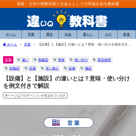
高校・大学の受験対策と社会人としての常識を知る教科書
ホーム
言葉
歴史
社会
暮らし
もの
飲食
ホーム
言葉
【設備】と【施設】の違いとは？意味・使い分けを例文付きで
解説
言葉
違い
類義語
意味
使い分け
英語表現
対義語
語源
言い換え
設備
施設
【設備】と【施設】の違いとは？意味・使い分け
を例文付きで解説
本ページはプロモーションが含まれています