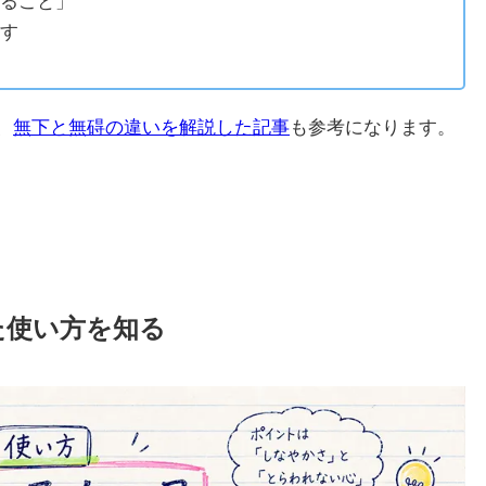
ること」
す
、
無下と無碍の違いを解説した記事
も参考になります。
た使い方を知る