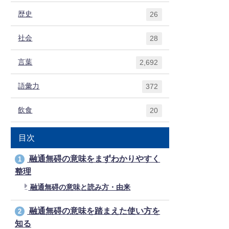
歴史
26
社会
28
言葉
2,692
語彙力
372
飲食
20
目次
融通無碍の意味をまずわかりやすく
1
整理
融通無碍の意味と読み方・由来
融通無碍の意味を踏まえた使い方を
2
知る