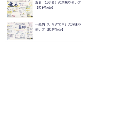
逸る（はやる）の意味や使い方
【図解Note】
一義的（いちぎてき）の意味や
使い方【図解Note】