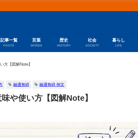
記事一覧
言葉
歴史
社会
暮らし
POSTS
WORDS
HISTORY
SOCIETY
LIFE
い方【図解Note】
方
融通無碍
融通無碍 例文
味や使い方【図解Note】