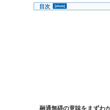
目次
[
show
]
融通無碍の意味をまずわ