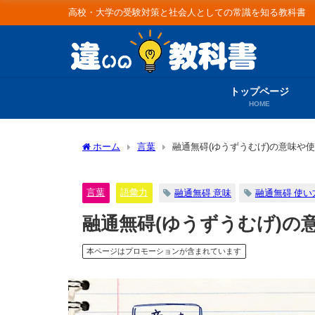
高校・大学の受験対策と社会人としての常識を知る教科書
トップページ
HOME
ホーム
言葉
融通無碍(ゆうずうむげ)の意味や使
言葉
語彙力
融通無碍 意味
融通無碍 使い
融通無碍(ゆうずうむげ)の意
本ページはプロモーションが含まれています