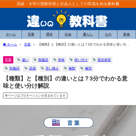
高校・大学の受験対策と社会人としての常識を知る教科書
ホーム
言葉
歴史
社会
暮らし
もの
飲食
ホーム
言葉
【種類】と【種別】の違いとは？3分でわかる意味と使い分け
解説
言葉
違い
類義語
意味
使い分け
英語表現
対義語
語源
言い換え
種類
種別
【種類】と【種別】の違いとは？3分でわかる意
味と使い分け解説
本ページはプロモーションが含まれています