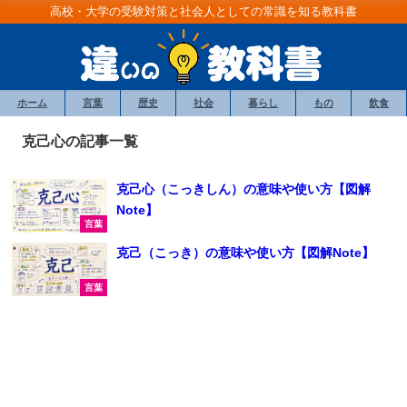
高校・大学の受験対策と社会人としての常識を知る教科書
ホーム
言葉
歴史
社会
暮らし
もの
飲食
克己心の記事一覧
克己心（こっきしん）の意味や使い方【図解
Note】
言葉
克己（こっき）の意味や使い方【図解Note】
言葉