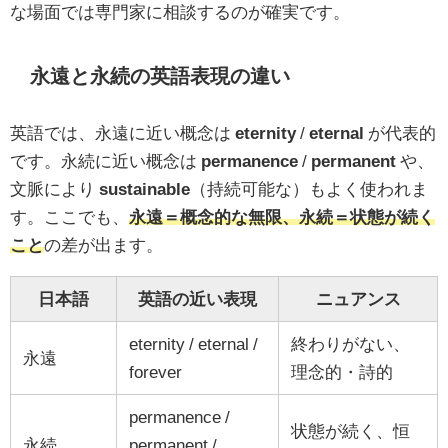
な場面では専門家に相談するのが確実です。
永遠と永続の英語表現の違い
英語では、永遠に近い概念は
eternity
/
eternal
が代表的
です。永続に近い概念は
permanence
/
permanent
や、
文脈により
sustainable
（持続可能な）もよく使われま
す。ここでも、
永遠＝概念的な無限、永続＝状態が続く
こと
の差が出ます。
日本語
英語の近い表現
ニュアンス
eternity / eternal /
終わりがない、
永遠
forever
理念的・詩的
permanence /
状態が続く、恒
永続
permanent /