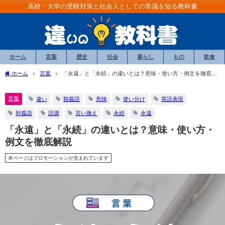
高校・大学の受験対策と社会人としての常識を知る教科書
ホーム
言葉
歴史
社会
暮らし
もの
飲食
ホーム
言葉
「永遠」と「永続」の違いとは？意味・使い方・例文を徹底解
説
言葉
違い
類義語
意味
使い分け
英語表現
対義語
語源
言い換え
永続
永遠
「永遠」と「永続」の違いとは？意味・使い方・
例文を徹底解説
本ページはプロモーションが含まれています