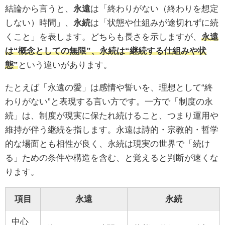
結論から言うと、
永遠
は「終わりがない（終わりを想定
しない）時間」、
永続
は「状態や仕組みが途切れずに続
くこと」を表します。どちらも長さを示しますが、
永遠
は“概念としての無限”、永続は“継続する仕組みや状
態”
という違いがあります。
たとえば「永遠の愛」は感情や誓いを、理想として“終
わりがない”と表現する言い方です。一方で「制度の永
続」は、制度が現実に保たれ続けること、つまり運用や
維持が伴う継続を指します。永遠は詩的・宗教的・哲学
的な場面とも相性が良く、永続は現実の世界で「続け
る」ための条件や構造を含む、と覚えると判断が速くな
ります。
項目
永遠
永続
中心