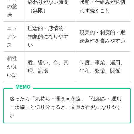
終わりがない時間
状態・仕組みが途切
の意
（無限）
れず続くこと
味
ニュ
理念的・感情的・
現実的・制度的・継
アン
抽象的になりやす
続条件を含みやすい
ス
い
相性
愛、誓い、命、真
制度、事業、運用、
が良
理、記憶
平和、繁栄、関係
い語
迷ったら「気持ち・理念＝永遠」「仕組み・運用
＝永続」と切り分けると、文章が自然になりやす
い