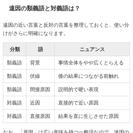
遠因の類義語と対義語は？
遠因の近い言葉と反対の言葉を整理しておくと、使い分
けがさらに明確になります。
分類
語
ニュアンス
類義語
背景
事情全体をやや広くとらえる
類義語
伏線
後の結果につながる前触れ
類義語
間接原因
説明的で硬い表現
対義語
近因
直接的で近い原因
対義語
直接原因
結果を直に生じさせた原因
なお、「原因」は広い意味を持つ一般語なので、遠因の