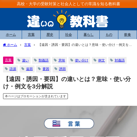
高校・大学の受験対策と社会人としての常識を知る教科書
ホーム
言葉
歴史
社会
暮らし
もの
飲食
ホーム
言葉
【遠因・誘因・要因】の違いとは？意味・使い分け・例文を3
分解説
言葉
違い
類義語
意味
使い分け
例文
対義語
語源
遠因
要因
誘因
【遠因・誘因・要因】の違いとは？意味・使い分
け・例文を3分解説
本ページはプロモーションが含まれています