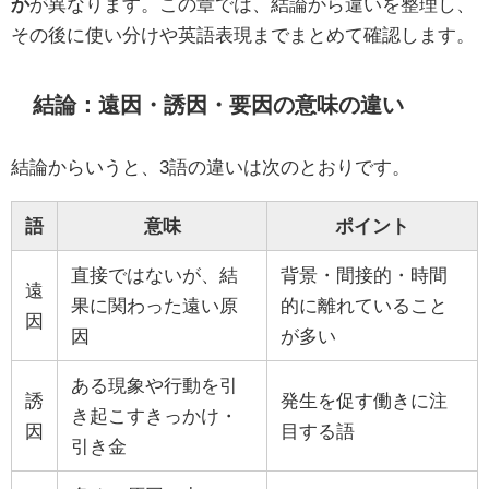
か
が異なります。この章では、結論から違いを整理し、
その後に使い分けや英語表現までまとめて確認します。
結論：遠因・誘因・要因の意味の違い
結論からいうと、3語の違いは次のとおりです。
語
意味
ポイント
直接ではないが、結
背景・間接的・時間
遠
果に関わった遠い原
的に離れていること
因
因
が多い
ある現象や行動を引
誘
発生を促す働きに注
き起こすきっかけ・
因
目する語
引き金