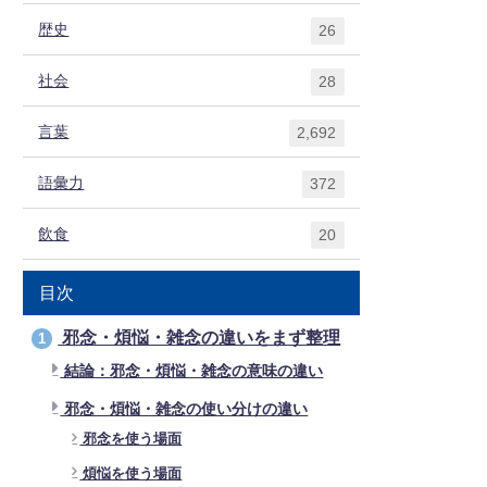
歴史
26
社会
28
言葉
2,692
語彙力
372
飲食
20
目次
邪念・煩悩・雑念の違いをまず整理
1
結論：邪念・煩悩・雑念の意味の違い
邪念・煩悩・雑念の使い分けの違い
邪念を使う場面
煩悩を使う場面