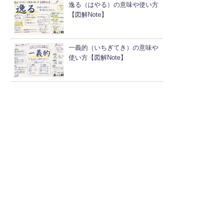
逸る（はやる）の意味や使い方
【図解Note】
一義的（いちぎてき）の意味や
使い方【図解Note】