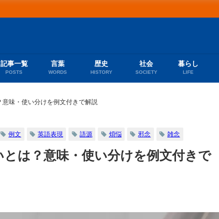
記事一覧
言葉
歴史
社会
暮らし
POSTS
WORDS
HISTORY
SOCIETY
LIFE
？意味・使い分けを例文付きで解説
例文
英語表現
語源
煩悩
邪念
雑念
いとは？意味・使い分けを例文付きで