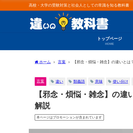
高校・大学の受験対策と社会人としての常識を知る教科書
トップページ
HOME
ホーム
言葉
【邪念・煩悩・雑念】の違いとは
言葉
違い
類義語
意味
使い分け
【邪念・煩悩・雑念】の違
解説
本ページはプロモーションが含まれています