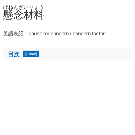
けねんざいりょう
懸念材料
英語表記：cause for concern / concern factor
目次
[
show
]