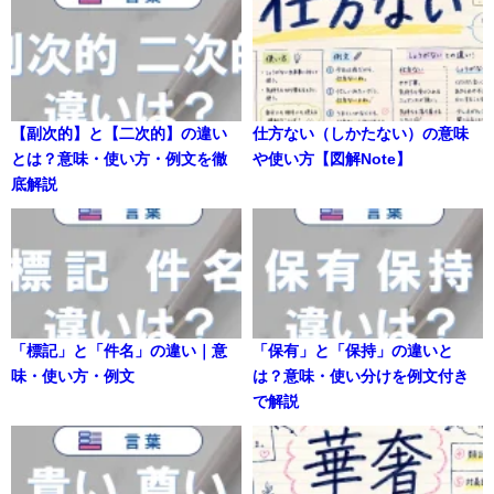
【副次的】と【二次的】の違い
仕方ない（しかたない）の意味
とは？意味・使い方・例文を徹
や使い方【図解Note】
底解説
「標記」と「件名」の違い｜意
「保有」と「保持」の違いと
味・使い方・例文
は？意味・使い分けを例文付き
で解説