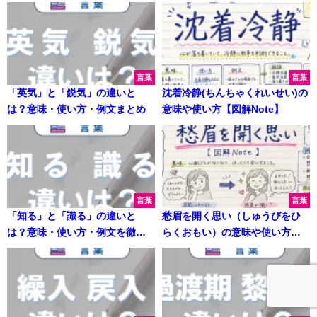
る
言葉
言葉
「英気」と「鋭気」の違いと
沈着冷静(ちんちゃくれいせい)の
は？意味・使い方・例文まとめ
意味や使い方【図解Note】
言葉
言葉
「知る」と「識る」の違いと
愁眉を開く思い（しゅうびをひ
は？意味・使い方・例文を徹底
らくおもい）の意味や使い方
解説
【図解Note】