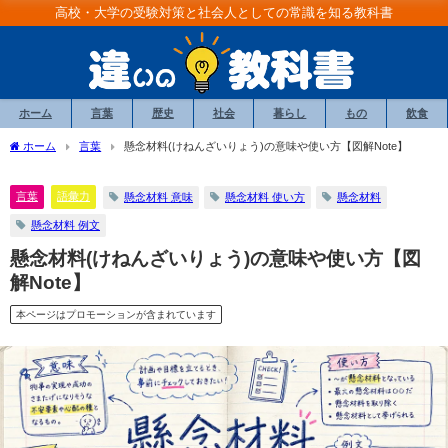
高校・大学の受験対策と社会人としての常識を知る教科書
ホーム
言葉
歴史
社会
暮らし
もの
飲食
ホーム
言葉
懸念材料(けねんざいりょう)の意味や使い方【図解Note】
言葉
語彙力
懸念材料 意味
懸念材料 使い方
懸念材料
懸念材料 例文
懸念材料(けねんざいりょう)の意味や使い方【図
解Note】
本ページはプロモーションが含まれています