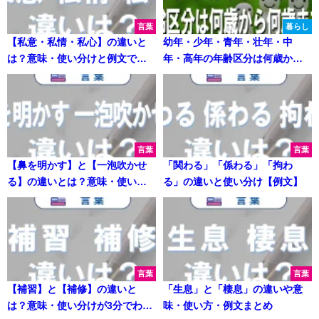
言葉
暮らし
【私意・私情・私心】の違いと
幼年・少年・青年・壮年・中
は？意味・使い分けと例文でス
年・高年の年齢区分は何歳から
ッキリ整理
何歳まで？分かりやすく解説
言葉
言葉
【鼻を明かす】と【一泡吹かせ
「関わる」「係わる」「拘わ
る】の違いとは？意味・使い
る」の違いと使い分け【例文】
方・例文を徹底解説
言葉
言葉
【補習】と【補修】の違いと
「生息」と「棲息」の違いや意
は？意味・使い分けが3分でわか
味・使い方・例文まとめ