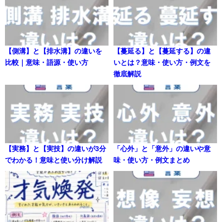
【側溝】と【排水溝】の違いを
【蔓延る】と【蔓延する】の違
比較｜意味・語源・使い方
いとは？意味・使い方・例文を
徹底解説
【実務】と【実技】の違いが3分
「心外」と「意外」の違いや意
でわかる！意味と使い分け解説
味・使い方・例文まとめ