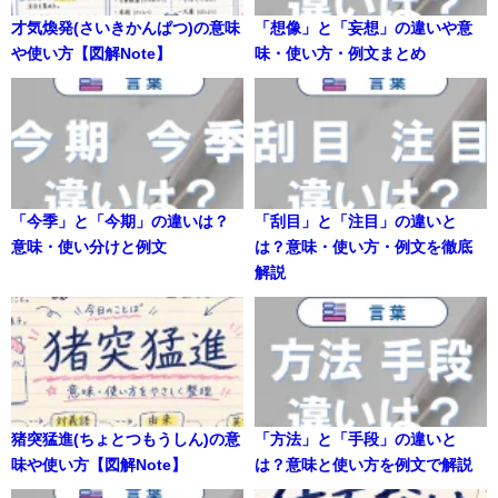
才気煥発(さいきかんぱつ)の意味
「想像」と「妄想」の違いや意
や使い方【図解Note】
味・使い方・例文まとめ
「今季」と「今期」の違いは？
「刮目」と「注目」の違いと
意味・使い分けと例文
は？意味・使い方・例文を徹底
解説
猪突猛進(ちょとつもうしん)の意
「方法」と「手段」の違いと
味や使い方【図解Note】
は？意味と使い方を例文で解説