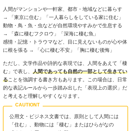
人間がマンションや一軒家、都市・地域などに暮らす
→ 「東京に住む」「一人暮らしをしている家に住む」
動物・鳥・魚・虫などが自然環境やすみかで生息する
→ 「森に棲むフクロウ」「深海に棲む魚」
感情・記憶・トラウマなど、目に見えないものが心や体
に根を張る → 「心に棲む不安」「胸に棲む後悔」
ただし、文学作品や詩的な表現では、人間をあえて「棲
む」で表し、
人間であっても自然の一部として生きてい
る
ことを強調する書き方もあります。この場合は、日常
的な表記ルールから一歩踏み出した「表現上の選択」だ
と考えると理解しやすくなります。
公用文・ビジネス文書では、原則として人間には
「住む」、動物には「棲む」またはひらがなの