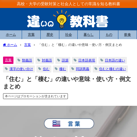
高校・大学の受験対策と社会人としての常識を知る教科書
ホーム
言葉
歴史
社会
暮らし
もの
飲食
ホーム
言葉
「住む」と「棲む」の違いや意味・使い方・例文まとめ
言葉
類義語
対義語
語源
日本語表現
日本語の違い
漢字の使い分け
住む
棲む
同訓異義
住むと棲むの違い
「住む」と「棲む」の違いや意味・使い方・例文
まとめ
本ページはプロモーションが含まれています