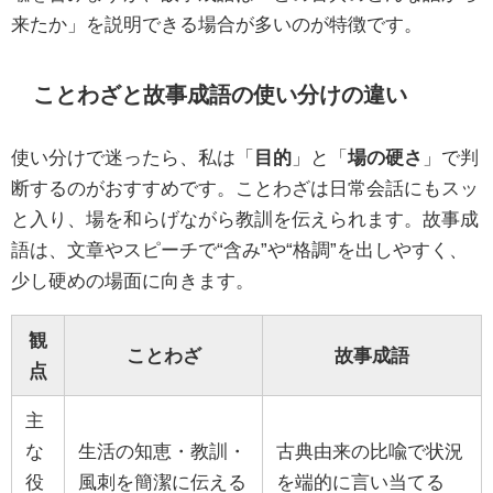
来たか」を説明できる場合が多いのが特徴です。
ことわざと故事成語の使い分けの違い
使い分けで迷ったら、私は「
目的
」と「
場の硬さ
」で判
断するのがおすすめです。ことわざは日常会話にもスッ
と入り、場を和らげながら教訓を伝えられます。故事成
語は、文章やスピーチで“含み”や“格調”を出しやすく、
少し硬めの場面に向きます。
観
ことわざ
故事成語
点
主
な
生活の知恵・教訓・
古典由来の比喩で状況
役
風刺を簡潔に伝える
を端的に言い当てる