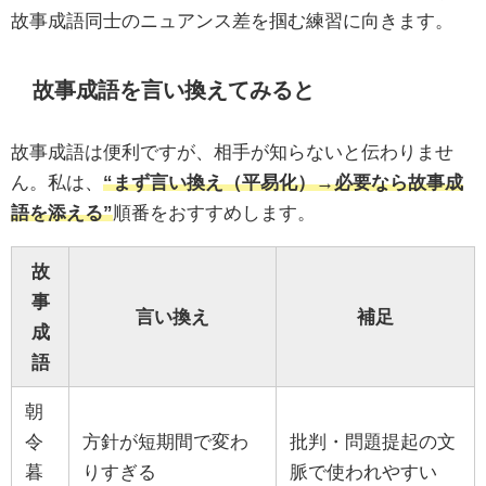
故事成語同士のニュアンス差を掴む練習に向きます。
故事成語を言い換えてみると
故事成語は便利ですが、相手が知らないと伝わりませ
ん。私は、
“まず言い換え（平易化）→必要なら故事成
語を添える”
順番をおすすめします。
故
事
言い換え
補足
成
語
朝
令
方針が短期間で変わ
批判・問題提起の文
暮
りすぎる
脈で使われやすい