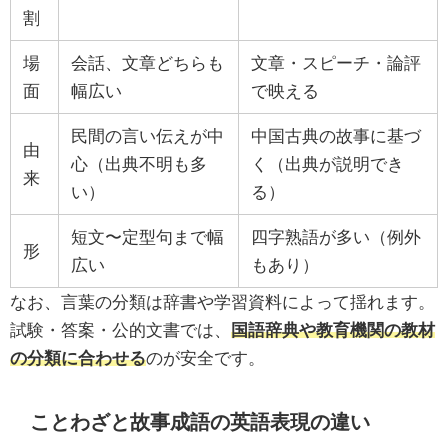
割
場
会話、文章どちらも
文章・スピーチ・論評
面
幅広い
で映える
民間の言い伝えが中
中国古典の故事に基づ
由
心（出典不明も多
く（出典が説明でき
来
い）
る）
短文〜定型句まで幅
四字熟語が多い（例外
形
広い
もあり）
なお、言葉の分類は辞書や学習資料によって揺れます。
試験・答案・公的文書では、
国語辞典や教育機関の教材
の分類に合わせる
のが安全です。
ことわざと故事成語の英語表現の違い