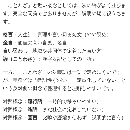
「ことわざ」と近い概念としては、次の語がよく並びま
す。完全な同義ではありませんが、説明の場で役立ちま
す。
格言
：人生訓・真理を言い切る短文（やや硬め）
金言
：価値の高い言葉、名言
言い習わし
：地域や共同体で定着した言い方
諺（ことわざ）
：漢字表記としての「諺」
一方、「ことわざ」の対義語は一語で定めにくいです
が、実務では「教訓性が弱い」「定型化していない」と
いう反対側の概念で整理すると理解しやすいです。
対照概念：
流行語
（一時的で移ろいやすい）
対照概念：
造語
（まだ社会に定着していない）
対照概念：
直言
（比喩や凝縮を使わず、説明的に言う）