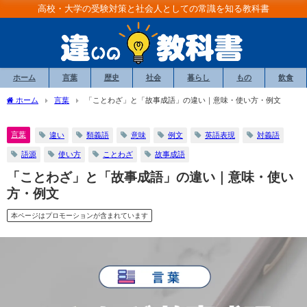
高校・大学の受験対策と社会人としての常識を知る教科書
ホーム
言葉
歴史
社会
暮らし
もの
飲食
ホーム
言葉
「ことわざ」と「故事成語」の違い｜意味・使い方・例文
言葉
違い
類義語
意味
例文
英語表現
対義語
語源
使い方
ことわざ
故事成語
「ことわざ」と「故事成語」の違い｜意味・使い
方・例文
本ページはプロモーションが含まれています