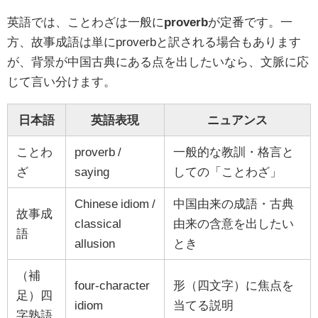
英語では、ことわざは一般に
proverb
が定番です。一
方、故事成語は単にproverbと訳される場合もあります
が、背景が中国古典にある点を出したいなら、文脈に応
じて言い分けます。
日本語
英語表現
ニュアンス
ことわ
proverb /
一般的な教訓・格言と
ざ
saying
しての「ことわざ」
Chinese idiom /
中国由来の成語・古典
故事成
classical
由来の含意を出したい
語
allusion
とき
（補
four-character
形（四文字）に焦点を
足）四
idiom
当てる説明
字熟語