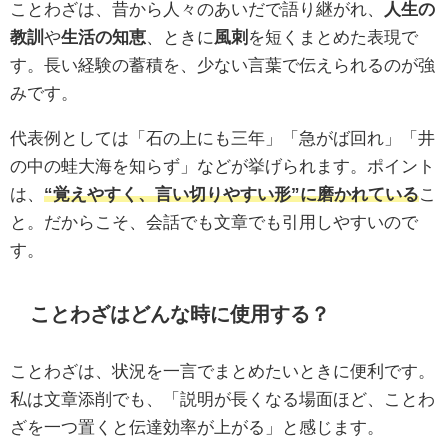
ことわざは、昔から人々のあいだで語り継がれ、
人生の
教訓
や
生活の知恵
、ときに
風刺
を短くまとめた表現で
す。長い経験の蓄積を、少ない言葉で伝えられるのが強
みです。
代表例としては「石の上にも三年」「急がば回れ」「井
の中の蛙大海を知らず」などが挙げられます。ポイント
は、
“覚えやすく、言い切りやすい形”に磨かれている
こ
と。だからこそ、会話でも文章でも引用しやすいので
す。
ことわざはどんな時に使用する？
ことわざは、状況を一言でまとめたいときに便利です。
私は文章添削でも、「説明が長くなる場面ほど、ことわ
ざを一つ置くと伝達効率が上がる」と感じます。