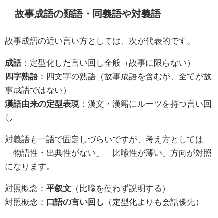
故事成語の類語・同義語や対義語
故事成語の近い言い方としては、次が代表的です。
成語
：定型化した言い回し全般（故事に限らない）
四字熟語
：四文字の熟語（故事成語を含むが、全てが故
事成語ではない）
漢語由来の定型表現
：漢文・漢籍にルーツを持つ言い回
し
対義語も一語で固定しづらいですが、考え方としては
「物語性・出典性がない」「比喩性が薄い」方向が対照
になります。
対照概念：
平叙文
（比喩を使わず説明する）
対照概念：
口語の言い回し
（定型化よりも会話優先）