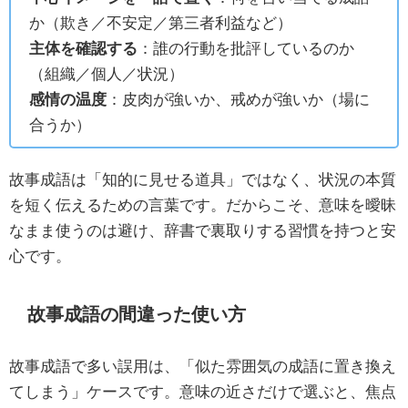
か（欺き／不安定／第三者利益など）
主体を確認する
：誰の行動を批評しているのか
（組織／個人／状況）
感情の温度
：皮肉が強いか、戒めが強いか（場に
合うか）
故事成語は「知的に見せる道具」ではなく、状況の本質
を短く伝えるための言葉です。だからこそ、意味を曖昧
なまま使うのは避け、辞書で裏取りする習慣を持つと安
心です。
故事成語の間違った使い方
故事成語で多い誤用は、「似た雰囲気の成語に置き換え
てしまう」ケースです。意味の近さだけで選ぶと、焦点