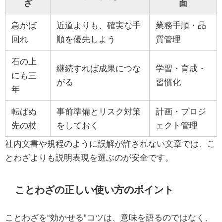
ざ
面
急がば
近道よりも、確実な手
業務手順・品
回れ
順を優先しよう
質管理
石の上
継続すれば成果につな
学習・育成・
にも三
がる
習慣化
年
転ばぬ
事前準備とリスク対策
計画・プロジ
先の杖
をしておく
ェクト管理
社内文書や規程のように誤解が許されない文章では、こ
とわざよりも説明表現を選ぶのが安全です。
ことわざの正しい使い方のポイント
ことわざを“効かせる”コツは、意味を語るのではなく、