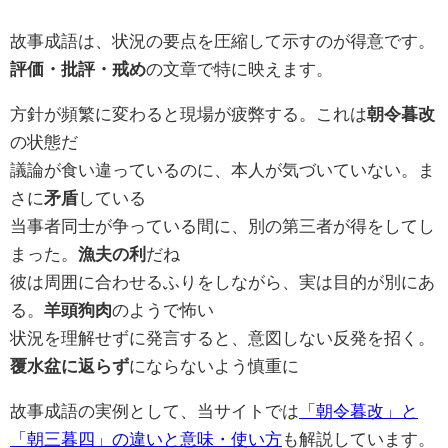
故事成語は、状況の要点を圧縮して示すのが得意です。
評価・批評・戒め
の文章で特に映えます。
方針が頻繁に変わると現場が疲弊する。これは
朝令暮改
の状態だ
議論が食い違っているのに、本人が気づいていない。ま
さに
矛盾
している
当事者同士が争っている間に、別の第三者が得をしてし
まった。
漁夫の利
だね
彼は周囲に合わせるふりをしながら、実は目的が別にあ
る。
羊頭狗肉
のようで怖い
状況を理解せずに発言すると、意図しない反発を招く。
覆水盆に返らず
にならないよう慎重に
故事成語の実例として、当サイトでは
「朝令暮改」と
「朝三暮四」の違いと意味・使い方
も解説しています。