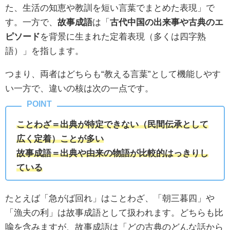
た、生活の知恵や教訓を短い言葉でまとめた表現」で
す。一方で、
故事成語
は「
古代中国の出来事や古典のエ
ピソード
を背景に生まれた定着表現（多くは四字熟
語）」を指します。
つまり、両者はどちらも“教える言葉”として機能しやす
い一方で、違いの核は次の一点です。
ことわざ＝出典が特定できない（民間伝承として
広く定着）ことが多い
故事成語＝出典や由来の物語が比較的はっきりし
ている
たとえば「急がば回れ」はことわざ、「朝三暮四」や
「漁夫の利」は故事成語として扱われます。どちらも比
喩を含みますが、故事成語は「どの古典のどんな話から