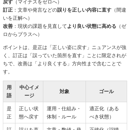
戻す
（マイナスをゼロへ）
訂正
：文章や発言などの
誤りを正しい内容に直す
（間違
いを正解へ）
改善
：現状の課題を見直して
より良い状態に高める
（ゼ
ロからプラスへ）
ポイントは、是正は「正しい姿に戻す」ニュアンスが強
く、訂正は「誤っていた箇所を直す」ことに限定されが
ちで、改善は「より良くする」方向性まで含むことで
す。
用
中心イメ
対象
ゴール
語
ージ
是
正しい状
運用・仕組み・
適正化（ある
正
態へ戻す
体制・ルール
べき状態）
訂
誤りを直
文章・数値・発
正確化（誤情