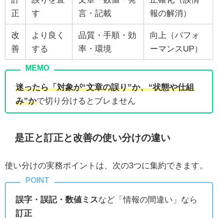
正
す
言・記載
報の解消）
改
より良く
品質・手順・効
向上（パフォ
善
する
率・環境
ーマンスUP）
迷ったら「対象が“文章の誤り”か、“状態や仕組
み”か
で切り分けるとブレません
是正と訂正と改善の使い分けの違い
使い分けの実務ポイントは、次の3つに集約できます。
誤字・誤記・数値ミス
など「情報の間違い」なら
訂正