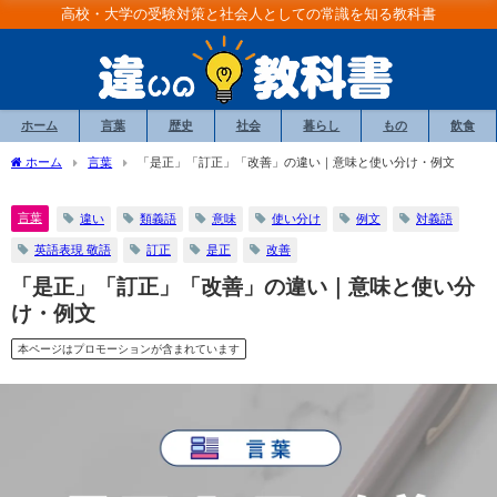
高校・大学の受験対策と社会人としての常識を知る教科書
ホーム
言葉
歴史
社会
暮らし
もの
飲食
ホーム
言葉
「是正」「訂正」「改善」の違い｜意味と使い分け・例文
言葉
違い
類義語
意味
使い分け
例文
対義語
英語表現 敬語
訂正
是正
改善
「是正」「訂正」「改善」の違い｜意味と使い分
け・例文
本ページはプロモーションが含まれています