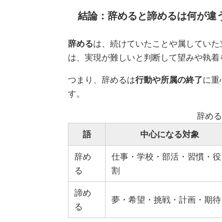
結論：辞めると諦めるは何が違
辞める
は、続けていたことや属していた
は、実現が難しいと判断して望みや執着
つまり、辞めるは
行動や所属の終了
に重
す。
辞める
語
中心になる対象
辞め
仕事・学校・部活・習慣・役
る
割
諦め
夢・希望・挑戦・計画・期待
る