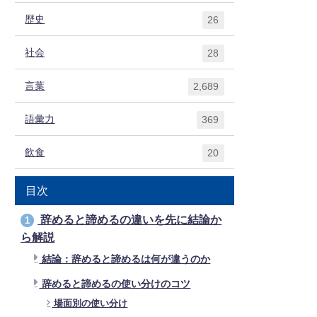
歴史
26
社会
28
言葉
2,689
語彙力
369
飲食
20
目次
辞めると諦めるの違いを先に結論か
1
ら解説
結論：辞めると諦めるは何が違うのか
辞めると諦めるの使い分けのコツ
場面別の使い分け