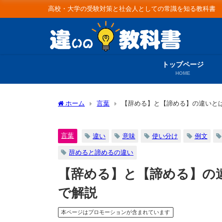
高校・大学の受験対策と社会人としての常識を知る教科書
トップページ
HOME
ホーム
言葉
【辞める】と【諦める】の違いと
言葉
違い
意味
使い分け
例文
辞めると諦めるの違い
【辞める】と【諦める】の
で解説
本ページはプロモーションが含まれています