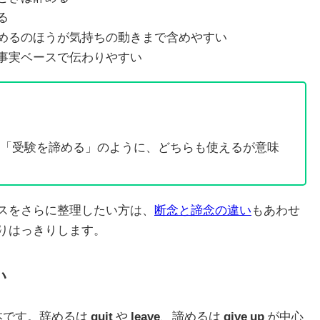
る
めるのほうが気持ちの動きまで含めやすい
事実ベースで伝わりやすい
「受験を諦める」のように、どちらも使えるが意味
スをさらに整理したい方は、
断念と諦念の違い
もあわせ
りはっきりします。
い
本です。辞めるは
quit
や
leave
、諦めるは
give up
が中心