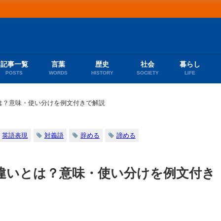
記事一覧
言葉
歴史
社会
暮らし
POSTS
WORDS
HISTORY
SOCIETY
LIFE
は？意味・使い分けを例文付きで解説
英語表現
対義語
辞める
諦める
違いとは？意味・使い分けを例文付き