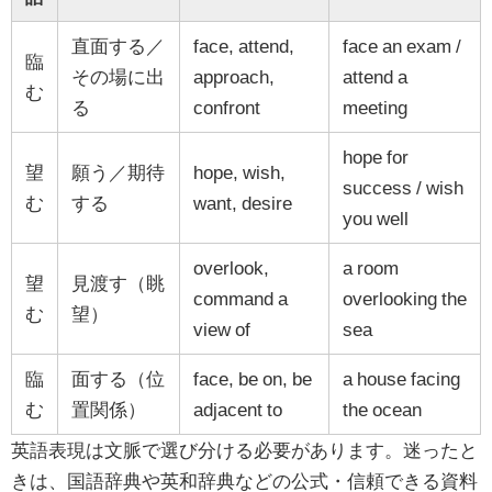
直面する／
face, attend,
face an exam /
臨
その場に出
approach,
attend a
む
る
confront
meeting
hope for
望
願う／期待
hope, wish,
success / wish
む
する
want, desire
you well
overlook,
a room
望
見渡す（眺
command a
overlooking the
む
望）
view of
sea
臨
面する（位
face, be on, be
a house facing
む
置関係）
adjacent to
the ocean
英語表現は文脈で選び分ける必要があります。迷ったと
きは、国語辞典や英和辞典などの公式・信頼できる資料