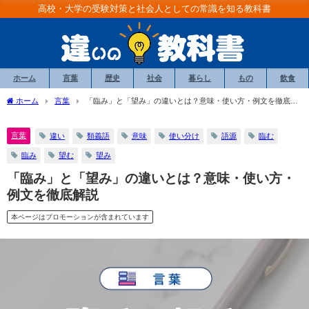
高校・大学の受験対策と社会人としての常識を知る教科書
ホーム
言葉
歴史
社会
暮らし
もの
飲食
ホーム
言葉
「臨み」と「望み」の違いとは？意味・使い方・例文を徹底解
説
言葉
違い
類義語
意味
使い分け
語源
臨む
臨み
望む
望み
「臨み」と「望み」の違いとは？意味・使い方・
例文を徹底解説
本ページはプロモーションが含まれています