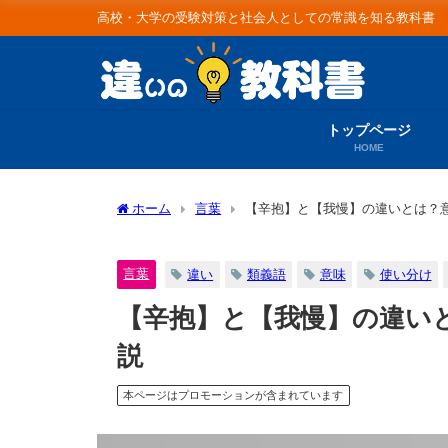
高校・大学の受験対策と社会人としての常識を知る教科書
トップページ
HOME
ホーム
言葉
【辛抱】と【我慢】の違いとは？
言葉
違い
類義語
意味
使い分け
【辛抱】と【我慢】の違い
説
本ページはプロモーションが含まれています