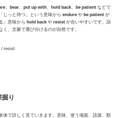
ure
、
bear
、
put up with
、
hold back
、
be patient
などで
「じっと待つ」という意味から
endure
や
be patient
が
る」意味から
hold back
や
resist
が合いやすいです。語
なく、文脈で選び分けるのが自然です。
/ resist
深掘り
単体で詳しく見ていきます。意味、使う場面、語源、類