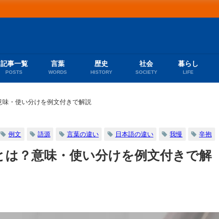
記事一覧
言葉
歴史
社会
暮らし
POSTS
WORDS
HISTORY
SOCIETY
LIFE
意味・使い分けを例文付きで解説
例文
語源
言葉の違い
日本語の違い
我慢
辛抱
とは？意味・使い分けを例文付きで解