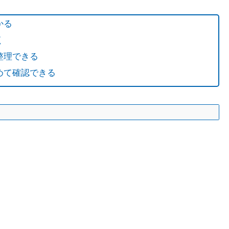
かる
く
整理できる
めて確認できる