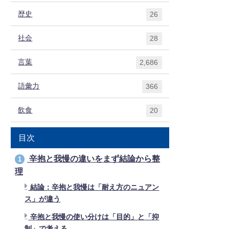
歴史
26
社会
28
言葉
2,686
語彙力
366
飲食
20
目次
辛抱と我慢の違いをまず結論から整
1
理
結論：辛抱と我慢は「耐え方のニュアン
ス」が違う
辛抱と我慢の使い分けは「目的」と「抑
制」で考える