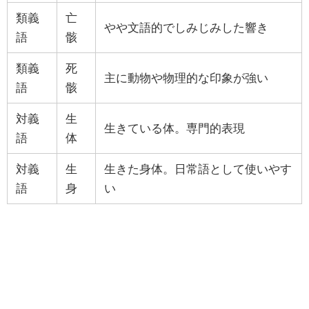
類義
亡
やや文語的でしみじみした響き
語
骸
類義
死
主に動物や物理的な印象が強い
語
骸
対義
生
生きている体。専門的表現
語
体
対義
生
生きた身体。日常語として使いやす
語
身
い