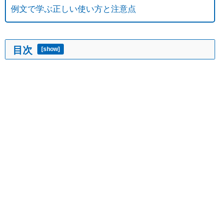
例文で学ぶ正しい使い方と注意点
目次
[
show
]