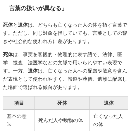
言葉の扱いが異なる」
死体
と
遺体
は、どちらも亡くなった人の体を指す言葉で
す。ただし、同じ対象を指していても、言葉としての響
きや社会的な使われ方に差があります。
死体
は、事実を客観的・物理的に表す語で、法律、医
学、捜査、法医学などの文脈で用いられやすい表現で
す。一方、
遺体
は、亡くなった人への配慮や敬意を含ん
だ表現として使われやすく、報道や葬儀、遺族に配慮し
た場面で選ばれる傾向があります。
項目
死体
遺体
基本の意
亡くなった人
死んだ人や動物の体
味
の体