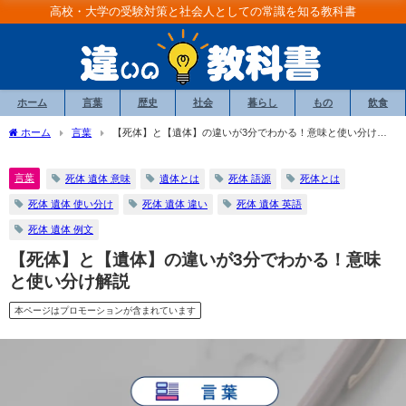
高校・大学の受験対策と社会人としての常識を知る教科書
ホーム
言葉
歴史
社会
暮らし
もの
飲食
ホーム
言葉
【死体】と【遺体】の違いが3分でわかる！意味と使い分け解
説
言葉
死体 遺体 意味
遺体とは
死体 語源
死体とは
死体 遺体 使い分け
死体 遺体 違い
死体 遺体 英語
死体 遺体 例文
【死体】と【遺体】の違いが3分でわかる！意味
と使い分け解説
本ページはプロモーションが含まれています