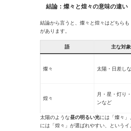
結論：燦々と煌々の意味の違い
結論から言うと、燦々と煌々はどちらも
があります。
語
主な対象
燦々
太陽・日差し
月・星・灯り
煌々
ンなど
太陽のような
昼の明るい光
には「燦々」
には「煌々」が選ばれやすい、というイ