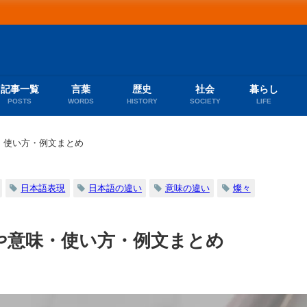
記事一覧
言葉
歴史
社会
暮らし
POSTS
WORDS
HISTORY
SOCIETY
LIFE
・使い方・例文まとめ
日本語表現
日本語の違い
意味の違い
燦々
や意味・使い方・例文まとめ