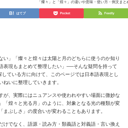
「燦々」と「煌々」の違いや意味・使い方・例文まと
はてブ
Pocket
Feedly
ない」「燦々と煌々は太陽と月のどちらに使うのか知り
語表現もまとめて整理したい」──そんな疑問を持って
を探している方に向けて、このページでは日本語表現とし
いねいに整理していきます。
すが、実際にはニュアンスや使われやすい場面に微妙な
」「煌々と光る月」のように、対象となる光の種類が変
「まぶしさ」の度合いが変わることもあります。
だけでなく、語源・読み方・類義語と対義語・言い換え