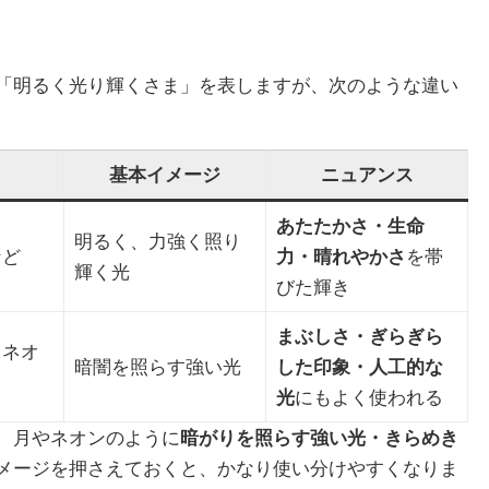
「明るく光り輝くさま」を表しますが、次のような違い
基本イメージ
ニュアンス
あたたかさ・生命
明るく、力強く照り
など
力・晴れやかさ
を帯
輝く光
びた輝き
まぶしさ・ぎらぎら
・ネオ
暗闇を照らす強い光
した印象・人工的な
光
にもよく使われる
、月やネオンのように
暗がりを照らす強い光・きらめき
メージを押さえておくと、かなり使い分けやすくなりま