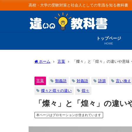
高校・大学の受験対策と社会人としての常識を知る教科書
トップページ
HOME
ホーム
言葉
「燦々」と「煌々」の違いや意味
言葉
類義語
対義語
語源
言い換え
燦々と煌々の違い
煌々
「燦々」と「煌々」の違い
本ページはプロモーションが含まれています