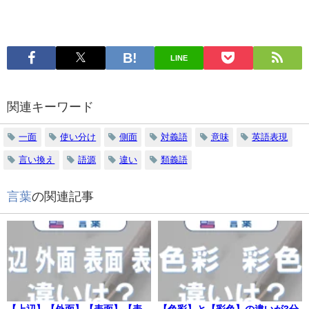
LINE
関連キーワード
一面
使い分け
側面
対義語
意味
英語表現
言い換え
語源
違い
類義語
言葉
の関連記事