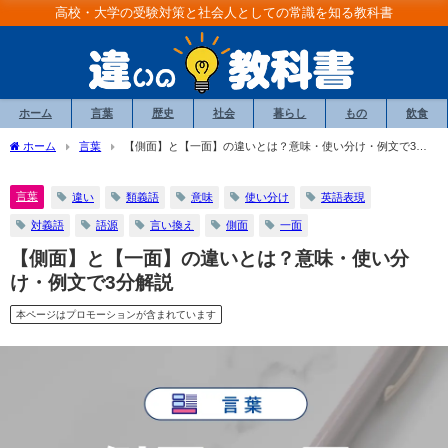
高校・大学の受験対策と社会人としての常識を知る教科書
ホーム
言葉
歴史
社会
暮らし
もの
飲食
ホーム
言葉
【側面】と【一面】の違いとは？意味・使い分け・例文で3分
解説
言葉
違い
類義語
意味
使い分け
英語表現
対義語
語源
言い換え
側面
一面
【側面】と【一面】の違いとは？意味・使い分
け・例文で3分解説
本ページはプロモーションが含まれています