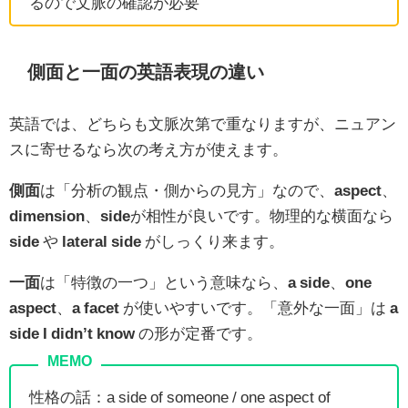
るので文脈の確認が必要
側面と一面の英語表現の違い
英語では、どちらも文脈次第で重なりますが、ニュアン
スに寄せるなら次の考え方が使えます。
側面
は「分析の観点・側からの見方」なので、
aspect
、
dimension
、
side
が相性が良いです。物理的な横面なら
side
や
lateral side
がしっくり来ます。
一面
は「特徴の一つ」という意味なら、
a side
、
one
aspect
、
a facet
が使いやすいです。「意外な一面」は
a
side I didn’t know
の形が定番です。
性格の話：a side of someone / one aspect of