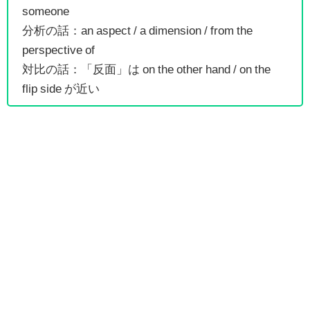
someone
分析の話：an aspect / a dimension / from the
perspective of
対比の話：「反面」は on the other hand / on the
flip side が近い