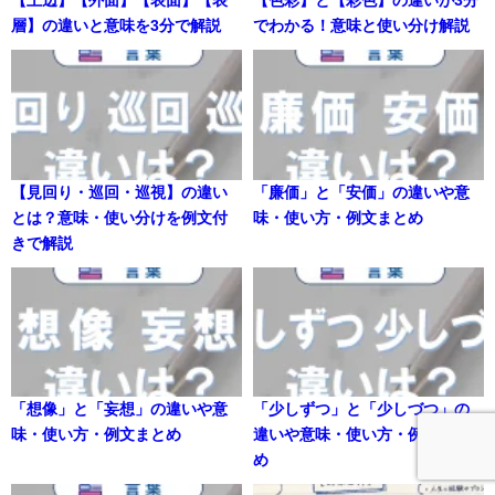
【上辺】【外面】【表面】【表
【色彩】と【彩色】の違いが3分
層】の違いと意味を3分で解説
でわかる！意味と使い分け解説
【見回り・巡回・巡視】の違い
「廉価」と「安価」の違いや意
とは？意味・使い分けを例文付
味・使い方・例文まとめ
きで解説
「想像」と「妄想」の違いや意
「少しずつ」と「少しづつ」の
味・使い方・例文まとめ
違いや意味・使い方・例文まと
め