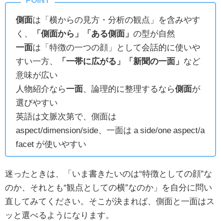
側面
は「横からの見方・分析の観点」を含みやす
く、
「側面から」「ある側面」
の型が自然
一面
は「特徴の一つの顔」として会話的に使いや
すい一方、
「一帯に広がる」「新聞の一面」
など
意味が広い
人物紹介なら
一面
、論理的に整理するなら
側面
が
選びやすい
英語は文脈次第で、側面は
aspect/dimension/side、一面は a side/one aspect/a
facet が使いやすい
迷ったときは、「いま書きたいのは“特徴としての顔”な
のか、それとも“観点としての横”なのか」を自分に問い
直してみてください。そこが決まれば、側面と一面はス
ッと選べるようになります。