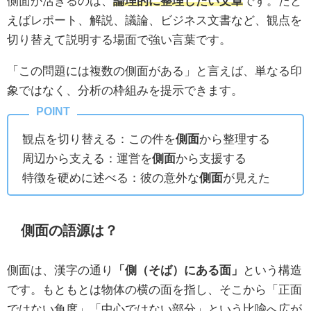
側面が活きるのは、
論理的に整理したい文章
です。たと
えばレポート、解説、議論、ビジネス文書など、観点を
切り替えて説明する場面で強い言葉です。
「この問題には複数の側面がある」と言えば、単なる印
象ではなく、分析の枠組みを提示できます。
観点を切り替える：この件を
側面
から整理する
周辺から支える：運営を
側面
から支援する
特徴を硬めに述べる：彼の意外な
側面
が見えた
側面の語源は？
側面は、漢字の通り
「側（そば）にある面」
という構造
です。もともとは物体の横の面を指し、そこから「正面
ではない角度」「中心ではない部分」という比喩へ広が