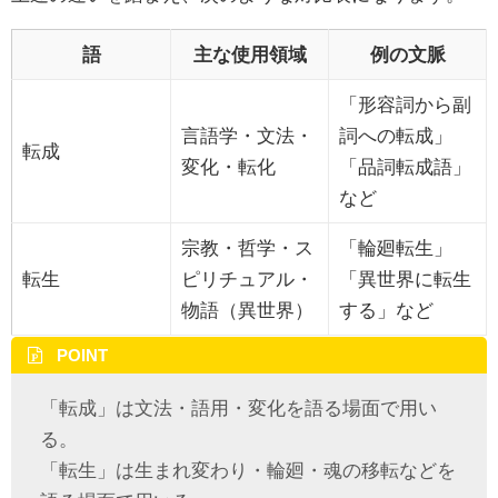
語
主な使用領域
例の文脈
「形容詞から副
言語学・文法・
詞への転成」
転成
変化・転化
「品詞転成語」
など
宗教・哲学・ス
「輪廻転生」
転生
ピリチュアル・
「異世界に転生
物語（異世界）
する」など
POINT
「転成」は文法・語用・変化を語る場面で用い
る。
「転生」は生まれ変わり・輪廻・魂の移転などを