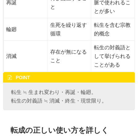
再誕
脈で使われるこ
と
とが多い
生死を繰り返す
転生を含む宗教
輪廻
循環
的概念
転生の対義語と
存在が無になる
消滅
して挙げられる
こと
ことがある
POINT
転生 ≒ 生まれ変わり・再誕・輪廻。
転生の対義語 ≒ 消滅・終生・現世限り。
転成の正しい使い方を詳しく