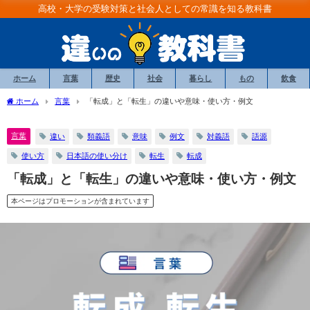
高校・大学の受験対策と社会人としての常識を知る教科書
ホーム
言葉
歴史
社会
暮らし
もの
飲食
ホーム
言葉
「転成」と「転生」の違いや意味・使い方・例文
言葉
違い
類義語
意味
例文
対義語
語源
使い方
日本語の使い分け
転生
転成
「転成」と「転生」の違いや意味・使い方・例文
本ページはプロモーションが含まれています