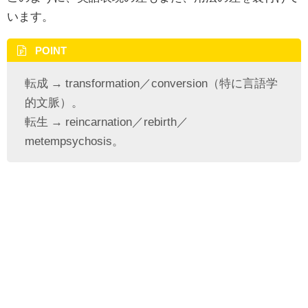
います。
POINT
転成 → transformation／conversion（特に言語学
的文脈）。
転生 → reincarnation／rebirth／
metempsychosis。