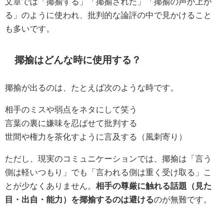
文章では「揶揄する」「揶揄された」「揶揄の声が上が
る」のように使われ、批判的な論評の中で見かけること
も多いです。
揶揄はどんな時に使用する？
揶揄が出るのは、たとえば次のような時です。
相手のミスや弱点をネタにして笑う
言葉の裏に嫌味を忍ばせて批判する
世間や権力を茶化すように言及する（風刺寄り）
ただし、現実のコミュニケーションでは、揶揄は「言う
側は軽いつもり」でも「言われる側は重く受け取る」こ
とが少なくありません。
相手の尊厳に触れる話題（見た
目・出自・能力）を揶揄するのは避ける
のが無難です。