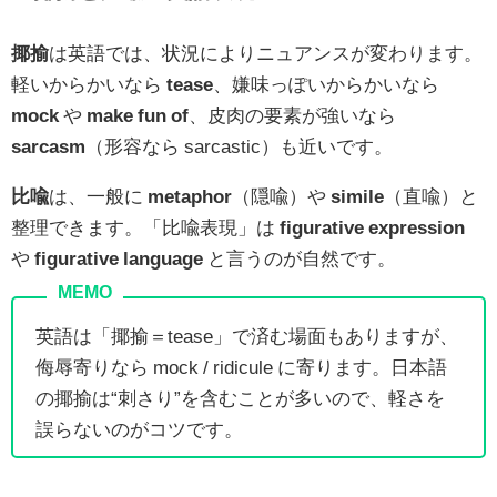
揶揄
は英語では、状況によりニュアンスが変わります。
軽いからかいなら
tease
、嫌味っぽいからかいなら
mock
や
make fun of
、皮肉の要素が強いなら
sarcasm
（形容なら sarcastic）も近いです。
比喩
は、一般に
metaphor
（隠喩）や
simile
（直喩）と
整理できます。「比喩表現」は
figurative expression
や
figurative language
と言うのが自然です。
英語は「揶揄＝tease」で済む場面もありますが、
侮辱寄りなら mock / ridicule に寄ります。日本語
の揶揄は“刺さり”を含むことが多いので、軽さを
誤らないのがコツです。