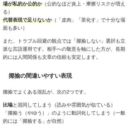
場が私的か公的か
（公的なほど炎上・摩擦リスクが増え
る）
代替表現で足りないか
（「皮肉」「茶化す」で十分な場
面も多い）
また、トラブル回避の観点では「揶揄しない」選択も立
派な言語運用です。相手への敬意を軸にした方が、長期
的には人間関係も文章の信頼も安定します。
揶揄の間違いやすい表現
揶揄でよくある混乱が、次の2つです。
比喩
と混同してしまう（読みや雰囲気が似ている）
「揶揄う（やゆう）」のように動詞化してしまう（一般
的には「揶揄する」が自然）