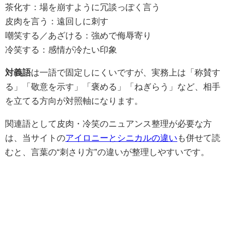
茶化す：場を崩すように冗談っぽく言う
皮肉を言う：遠回しに刺す
嘲笑する／あざける：強めで侮辱寄り
冷笑する：感情が冷たい印象
対義語
は一語で固定しにくいですが、実務上は「称賛す
る」「敬意を示す」「褒める」「ねぎらう」など、相手
を立てる方向が対照軸になります。
関連語として皮肉・冷笑のニュアンス整理が必要な方
は、当サイトの
アイロニーとシニカルの違い
も併せて読
むと、言葉の“刺さり方”の違いが整理しやすいです。