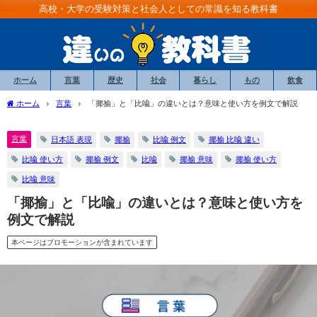
高校・大学の受験対策と社会人としての常識を知る教科書
ホーム
言葉
歴史
社会
暮らし
もの
飲食
ホーム
言葉
「揶揄」と「比喩」の違いとは？意味と使い方を例文で解説
言葉
日本語 表現
揶揄
比喩 例文
揶揄 比喩 違い
比喩 使い方
揶揄 例文
比喩
揶揄 意味
揶揄 使い方
比喩 意味
「揶揄」と「比喩」の違いとは？意味と使い方を
例文で解説
本ページはプロモーションが含まれています