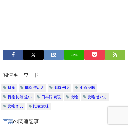
LINE
関連キーワード
揶揄
揶揄 使い方
揶揄 例文
揶揄 意味
揶揄 比喩 違い
日本語 表現
比喩
比喩 使い方
比喩 例文
比喩 意味
言葉
の関連記事