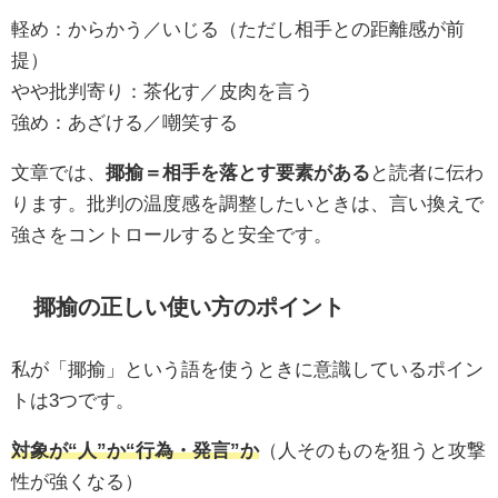
軽め：からかう／いじる（ただし相手との距離感が前
提）
やや批判寄り：茶化す／皮肉を言う
強め：あざける／嘲笑する
文章では、
揶揄＝相手を落とす要素がある
と読者に伝わ
ります。批判の温度感を調整したいときは、言い換えで
強さをコントロールすると安全です。
揶揄の正しい使い方のポイント
私が「揶揄」という語を使うときに意識しているポイン
トは3つです。
対象が“人”か“行為・発言”か
（人そのものを狙うと攻撃
性が強くなる）