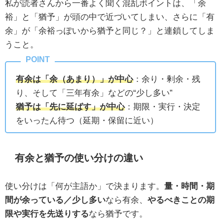
私が読者さんから一番よく聞く混乱ポイントは、「余
裕」と「猶予」が頭の中で近づいてしまい、さらに「有
余」が「余裕っぽいから猶予と同じ？」と連鎖してしま
うこと。
有余は「余（あまり）」が中心
：余り・剰余・残
り、そして「三年有余」などの“少し多い”
猶予は「先に延ばす」が中心
：期限・実行・決定
をいったん待つ（延期・保留に近い）
有余と猶予の使い分けの違い
使い分けは「何が主語か」で決まります。
量・時間・期
間が余っている／少し多い
なら有余、
やるべきことの期
限や実行を先送りする
なら猶予です。