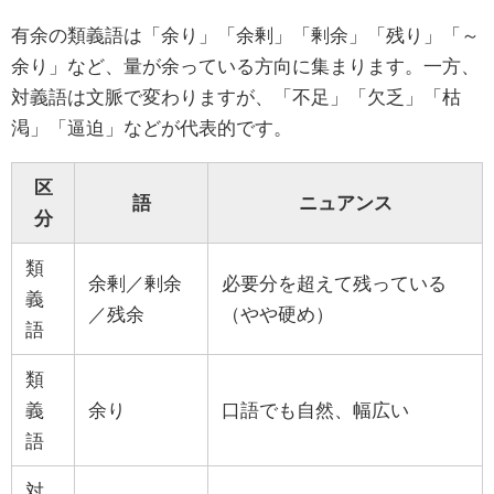
有余の類義語は「余り」「余剰」「剰余」「残り」「～
余り」など、量が余っている方向に集まります。一方、
対義語は文脈で変わりますが、「不足」「欠乏」「枯
渇」「逼迫」などが代表的です。
区
語
ニュアンス
分
類
余剰／剰余
必要分を超えて残っている
義
／残余
（やや硬め）
語
類
義
余り
口語でも自然、幅広い
語
対