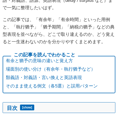
語・対義語、語源、英語表現（delay / surplus など）ま
で一気に整理したいはず。
この記事では、「有余年」「有余時間」といった用例
と、「執行猶予」「猶予期間」「納税の猶予」などの典
型表現を並べながら、どこで取り違えるのか、どう覚え
ると一生迷わないのかを分かりやすくまとめます。
有余と猶予の意味の違いと覚え方
場面別の使い分け（有余年・執行猶予など）
類義語・対義語・言い換えと英語表現
そのまま使える例文（各5選）と誤用パターン
目次
[
show
]