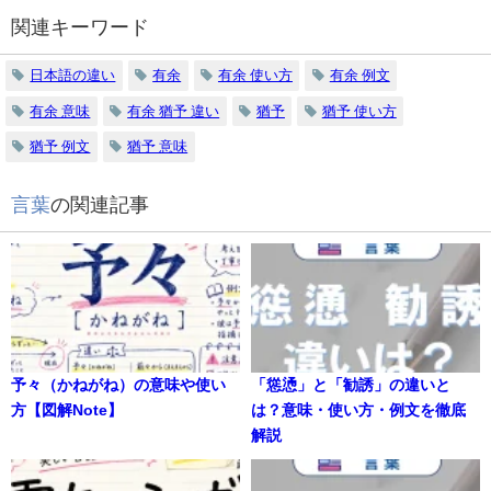
関連キーワード
日本語の違い
有余
有余 使い方
有余 例文
有余 意味
有余 猶予 違い
猶予
猶予 使い方
猶予 例文
猶予 意味
言葉
の関連記事
予々（かねがね）の意味や使い
「慫慂」と「勧誘」の違いと
方【図解Note】
は？意味・使い方・例文を徹底
解説