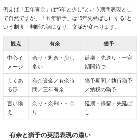
例えば「五年有余」は“5年と少し”という期間表現とし
て自然ですが、「五年猶予」は“5年先延ばしにする”と
いう制度・判断の話になり、文脈が変わります。
観点
有余
猶予
中心イ
余り・剰余・少し
延期・先送り・一定
メージ
多い
期間待つ
よくあ
有余資金／有余時
猶予期間／執行猶予
る形
間／三年有余
／納税の猶予
言い換
余り・余剰・～余
延期・保留・先延ば
え
り
し
有余と猶予の英語表現の違い