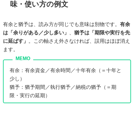
味・使い方の例文
有余と猶予は、読み方が同じでも意味は別物です。
有余
は「余りがある／少し多い」
、
猶予は「期限や実行を先
に延ばす」
。この軸さえ外さなければ、誤用はほぼ消え
ます。
有余：有余資金／有余時間／十年有余（＝十年と
少し）
猶予：猶予期間／執行猶予／納税の猶予（＝期
限・実行の延期）