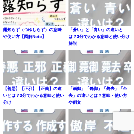
露知らず（つゆしらず）の意味
「蒼い」と「青い」の違いと
や使い方【図解Note】
は？3分でわかる意味と使い分け
解説
【善悪】【正邪】【正義】の違
「崩御」「薨御」「薨去」「卒
いとは？3分でわかる意味と使い
去」の違いとは？意味・使い方
分け
や例文