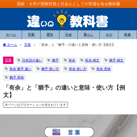
高校・大学の受験対策と社会人としての常識を知る教科書
ホーム
言葉
歴史
社会
暮らし
もの
飲食
ホーム
言葉
「有余」と「猶予」の違いと意味・使い方【例文】
言葉
日本語の違い
猶予
有余
有余 例文
猶予 例文
有余 猶予 違い
猶予 使い方
有余 使い方
有余 意味
猶予 意味
「有余」と「猶予」の違いと意味・使い方【例
文】
本ページはプロモーションが含まれています