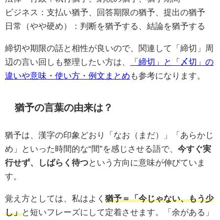
ビジネス：支払い猶予、回答期限の猶予、提出の猶予
日常（やや硬め）：判断を猶予する、結論を猶予する
締切や期限の話と相性が良いので、関連して「締切」周
辺の言い回しも整理したい方は、
「締切」と「〆切」の
違いや意味・使い方・例文まとめ
も参考になります。
猶予の言葉の由来は？
猶予は、漢字の印象どおり「なお（まだ）」「あらかじ
め」といった時間的な“間”を感じさせる語で、
今すぐ実
行せず、しばらく待つ
という方向に意味が伸びていま
す。
覚え方としては、私はよく
猶予＝「今じゃない、もう少
し」
と短いフレーズにして定着させます。「余がある」